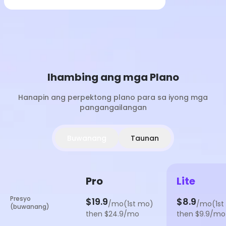
Ihambing ang mga Plano
Hanapin ang perpektong plano para sa iyong mga
pangangailangan
Buwanang
Taunan
Pro
Lite
Presyo
$19.9
$8.9
/mo(1st mo)
/mo(1st
(buwanang)
then $24.9/mo
then $9.9/mo