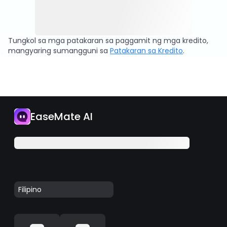
Tungkol sa mga patakaran sa paggamit ng mga kredito,
mangyaring sumangguni sa
Patakaran sa Kredito
.
EaseMate AI
Filipino