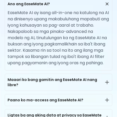
Ano ang EaseMate AI?
EaseMate AI ay isang all-in-one na katulong na AI
na dinisenyo upang makabuluhang mapabuti ang
iyong kahusayan sa pag-aaral at trabaho.
Nakapaloob sa mga pinaka-advanced na
modelo ng AI, tinutulungan ka ng EaseMate AI na
buksan ang iyong pagkamalikhain sa iba't ibang
sektor. Kasama rin sa tool na ito ang ilang mga
tampok sa libangan tulad ng iba't ibang AI filter
upang pagyamanin ang iyong oras ng pahinga.
Maaari ko bang gamitin ang EaseMate AI nang
libre?
Oo, nagbibigay ang EaseMate AI ng libreng
access sa lahat ng mga gumagamit. Bawat
Paano ko ma-access ang EaseMate AI?
gumagamit ay maaaring makakuha ng hanggang
Ang EaseMate AI ay available sa parehong mga
200K AI chat tokens nang libre bawat araw. Para
computer at smartphone. Maaari mong ma-
Ligtas ba ang aking data at privacy sa EaseMate