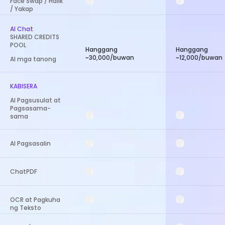
Face Swap / Halik
/ Yakap
AI Chat
SHARED CREDITS
POOL
Hanggang
Hanggang
~30,000/buwan
~12,000/buwan
AI mga tanong
KABISERA
AI Pagsusulat at
Pagsasama-
sama
AI Pagsasalin
ChatPDF
OCR at Pagkuha
ng Teksto