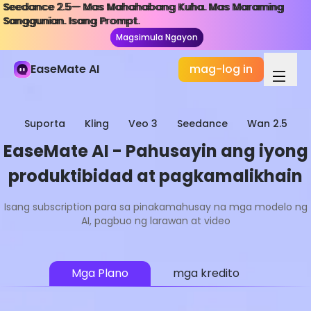
Seedance 2.5— Mas Mahahabang Kuha. Mas Maraming
Seedance 2.5— Mas Mahahabang Kuha. Mas Maraming
Sanggunian. Isang Prompt.
Sanggunian. Isang Prompt.
Magsimula Ngayon
Magsimula Ngayon
EaseMate AI
mag-log in
Suporta
Kling
Veo 3
Seedance
Wan 2.5
EaseMate AI - Pahusayin ang iyong
produktibidad at pagkamalikhain
Isang subscription para sa pinakamahusay na mga modelo ng
AI, pagbuo ng larawan at video
Mga Plano
mga kredito