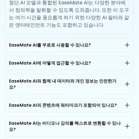
첨단 AI 모델과 통합된 EaseMate AI는 다양한 분야에
서 창의력을 발휘할 수 있도록 도와줍니다. 또한 이 도구
는 여가 시간을 풍요롭게 하기 위한 다양한 AI 필터와 같
은 엔터테인먼트 기능도 포함하고 있습니다.
EaseMate AI를 무료로 사용할 수 있나요?
네, EaseMate AI는 모든 사용자에게 무료로 접근할 수
있는 서비스를 제공합니다. 각 사용자는 하루에 최대
EaseMate AI에 어떻게 접근할 수 있나요?
200K AI 채팅 토큰을 무료로 이용할 수 있습니다. AI 이
EaseMate AI는 컴퓨터와 스마트폰 모두에서 사용할 수
미지 생성의 경우, 모든 사용자는 등록 없이 한 번 무료
있습니다. 언제 어디서나 저희 플랫폼의 모든 AI 도구에
EaseMate AI와 함께 내 데이터와 개인 정보는 안전한가
로 사진이나 텍스트 메시지를 통해 AI로 이미지를 생성
요?
접근할 수 있습니다. 인터넷 연결이 있는 어떤 기기에서
해 볼 수 있으며, 가입하면 30개의 무료 크레딧을 받을
든 브라우저를 열고 무료로 사용해 보세요!
네, 물론입니다. EaseMate AI는 프라이버시와 데이터
수 있고, 매일 출석 체크를 통해 추가 크레딧도 얻을 수
보안을 핵심 원칙으로 설계되었습니다. 기업 수준의 암
EaseMate AI의 콘텐츠에 워터마크가 포함되어 있나요?
있어 무료로 이미지를 생성하고 만드는 재미있고 매력
호화와 고급 데이터 보안 알고리즘으로 구동되며, 귀하
적인 경험을 즐길 수 있습니다. 또한, AI 비디오 생성도
아니요, EaseMate AI는 생성된 모든 콘텐츠, 문서, 이미
의 데이터와 프라이버시는 유출, 침해 및 무단 접근으로
시도해 보고 싶다면 EaseMate AI의 등록 회원이 되면
지 또는 비디오가 워터마크 없이 제공된다고 보장합니
EaseMate AI는 비디오나 강의를 텍스트로 변환할 수 있나
부터 완전히 보호됩니다. EaseMate AI는 모든 사용자
무료로 체험할 수 있습니다.
요?
다.
데이터가 철저히 기밀이며 명시적인 동의 없이 AI 훈련