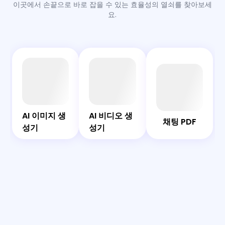
이곳에서 손끝으로 바로 잡을 수 있는 효율성의 열쇠를 찾아보세
요.
AI 이
AI 비
채팅
AI 챗
Side
미지
디오
PDF
봇
By
생성
생성
Side
AI 이미지 생
AI 비디오 생
채팅 PDF
기
기
AI 확
성기
성기
장 프
로그
램