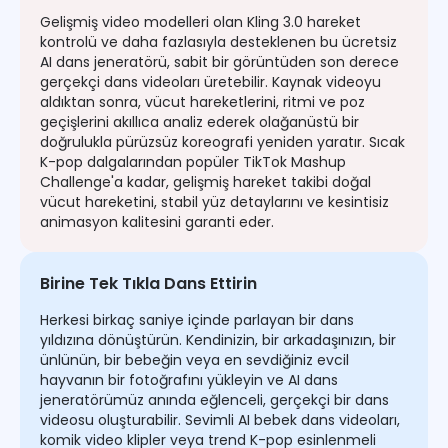
Gelişmiş video modelleri olan Kling 3.0 hareket
kontrolü ve daha fazlasıyla desteklenen bu ücretsiz
AI dans jeneratörü, sabit bir görüntüden son derece
gerçekçi dans videoları üretebilir. Kaynak videoyu
aldıktan sonra, vücut hareketlerini, ritmi ve poz
geçişlerini akıllıca analiz ederek olağanüstü bir
doğrulukla pürüzsüz koreografi yeniden yaratır. Sıcak
K-pop dalgalarından popüler TikTok Mashup
Challenge'a kadar, gelişmiş hareket takibi doğal
vücut hareketini, stabil yüz detaylarını ve kesintisiz
animasyon kalitesini garanti eder.
Birine Tek Tıkla Dans Ettirin
Herkesi birkaç saniye içinde parlayan bir dans
yıldızına dönüştürün. Kendinizin, bir arkadaşınızın, bir
ünlünün, bir bebeğin veya en sevdiğiniz evcil
hayvanın bir fotoğrafını yükleyin ve AI dans
jeneratörümüz anında eğlenceli, gerçekçi bir dans
videosu oluşturabilir. Sevimli AI bebek dans videoları,
komik video klipler veya trend K-pop esinlenmeli