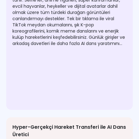
tanır. Selfie'ler, anime figürleri, süper kahramanlar,
evcil hayvanlar, heykeller ve dijital avatarlar dahil
olmak üzere tüm türdeki durağan görüntüleri
canlandırmayı destekler. Tek bir tıklama ile viral
TikTok meydan okumalarını, şık K-pop
koreografilerini, komik meme danslarını ve enerjik
kulüp hareketlerini keşfedebilirsiniz. Günlük girişler ve
arkadaş davetleri ile daha fazla AI dans yaratımını
açmak için bazı ücretsiz krediler kazanabilirsiniz.
Hyper-Gerçekçi Hareket Transferi ile AI Dans
Üretici