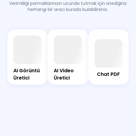
Verimliliği parmaklarınızın ucunda tutmak için istediğiniz
platform kurallarına uymak için bir AI tarafından
herhangi bir aracı burada bulabilirsiniz.
üretilen içerik etiketi veya açıklaması eklemeyi
düşünün.
AI
Chat
Yan
Bot
AI
PDF
Yana
AI
Video
AI
Görüntü
AI Görüntü
AI Video
Üretici
Chat PDF
Üretici
Üretici
Üretici