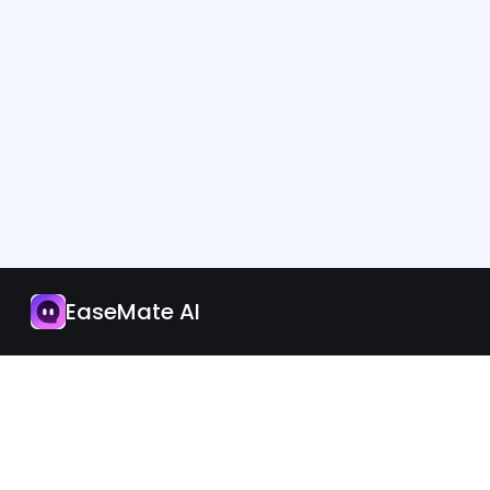
Uygulama
Şimdi Yükselt
EaseMate AI
Türkçe