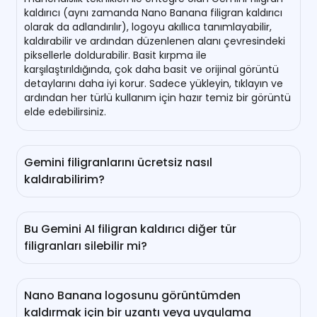
kaldırıcı (aynı zamanda Nano Banana filigran kaldırıcı
olarak da adlandırılır), logoyu akıllıca tanımlayabilir,
kaldırabilir ve ardından düzenlenen alanı çevresindeki
piksellerle doldurabilir. Basit kırpma ile
karşılaştırıldığında, çok daha basit ve orijinal görüntü
detaylarını daha iyi korur. Sadece yükleyin, tıklayın ve
ardından her türlü kullanım için hazır temiz bir görüntü
elde edebilirsiniz.
Gemini filigranlarını ücretsiz nasıl
kaldırabilirim?
Nano Banana logosunu ücretsiz temizlemek için
çevrimiçi Gemini filigran silicimizi deneyebilirsiniz. Üye
Bu Gemini AI filigran kaldırıcı diğer tür
olmadan, günde bir resmi ücretsiz olarak
filigranları silebilir mi?
işleyebilirsiniz. Daha fazla ücretsiz kredi için, düzenli
olarak kontrol etmeyi, daha fazla arkadaş davet
Tabii! Gemini logosunun yanı sıra, çevrimiçi Gemini
etmeyi veya mevcut planınızı yükseltmeyi
filigran kaldırıcımız Instagram, Getty Images,
düşünebilirsiniz.
Nano Banana logosunu görüntümden
Shutterstock ve daha fazlasından diğer görünür
kaldırmak için bir uzantı veya uygulama
örtüleri ve logoları da temizleyebilir. Ayrıca dikkat