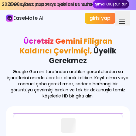
2026 Dünya Kupası AI Şablonları Burada
2026 Dünya Kupası AI Şablonları Burada
Şimdi Oluştur
Şimdi Oluştur
AI Görsel
EaseMate AI
giriş yap
Görüntü Üretici
Görüntü Efektleri
Ücretsiz Gemini Filigran
Görüntü Dönüştürücü
Kaldırıcı Çevrimiçi,
Üyelik
Görüntü Araçları
Gerekmez
Görüntü Modelleri
Google Gemini tarafından üretilen görüntülerden su
işaretlerini anında ücretsiz olarak kaldırın. Kayıt olma veya
manuel çaba gerektirmez, sadece herhangi bir
görüntüyü çevrimiçi bırakın ve tek bir dokunuşla temiz
köşelerle HD bir çıktı alın.