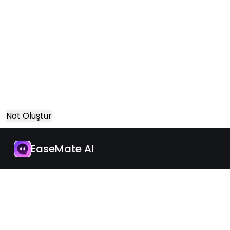
Not Oluştur
Uygulama
Şimdi Yükselt
EaseMate AI
Türkçe