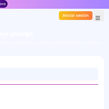
ora
Iniciar sesión
cluye prompt
ube cualquier foto en línea para convertirte en una diosa