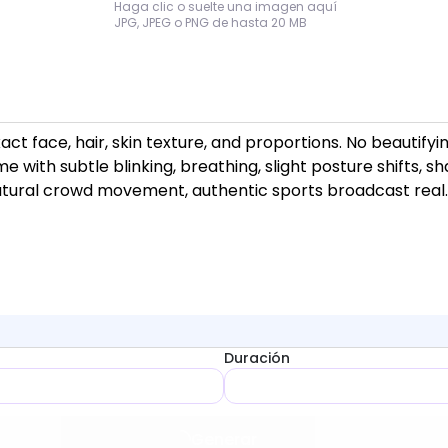
Haga clic o suelte una imagen aquí
JPG, JPEG o PNG de hasta 20 MB
Duración
Generar