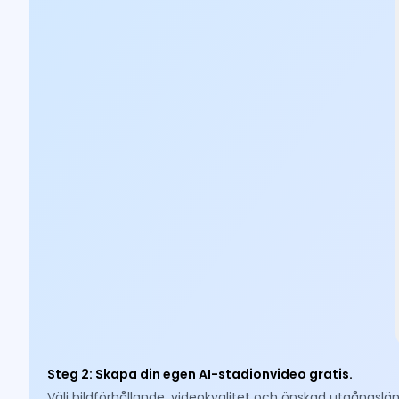
Steg 2
:
Skapa din egen AI-stadionvideo gratis.
Välj bildförhållande, videokvalitet och önskad utgångslä