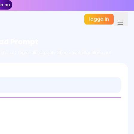
ja nu
logga in
rad Prompt
för att förvandla dig själv till en basebollgudinna nu!