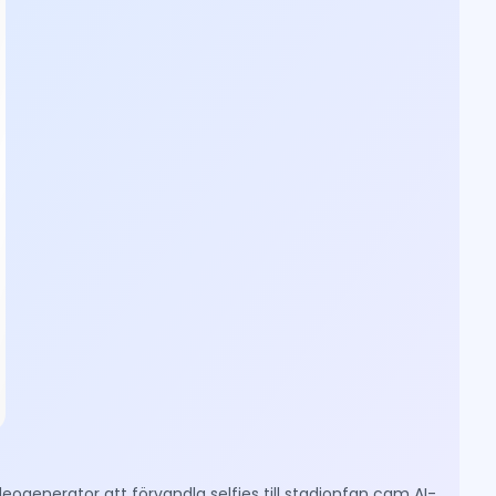
eogenerator att förvandla selfies till stadionfan cam AI-