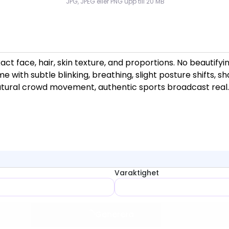
JPG, JPEG eller PNG upp till 20 MB
Varaktighet
Generera