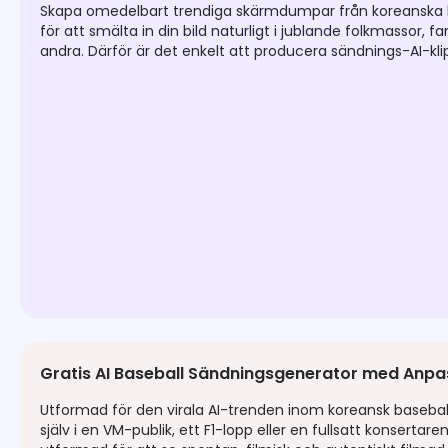
Skapa omedelbart trendiga skärmdumpar från koreanska ba
för att smälta in din bild naturligt i jublande folkmassor,
andra. Därför är det enkelt att producera sändnings-AI-kl
Gratis AI Baseball Sändningsgenerator med Anpa
Utformad för den virala AI-trenden inom koreansk baseball, g
själv i en VM-publik, ett F1-lopp eller en fullsatt konsertar