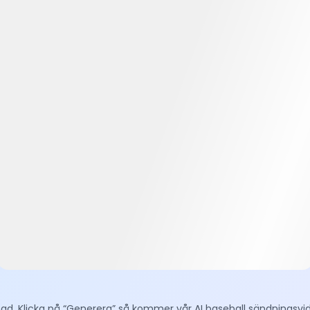
ngd. Klicka på “Generera” så kommer vår AI baseball sändningsvid