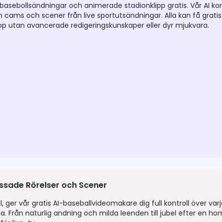
sebollsändningar och animerade stadionklipp gratis. Vår AI ko
 fan cams och scener från live sportutsändningar. Alla kan få gra
ipp utan avancerade redigeringskunskaper eller dyr mjukvara.
ssade Rörelser och Scener
er vår gratis AI-baseballvideomakare dig full kontroll över varje 
ena. Från naturlig andning och milda leenden till jubel efter en ho