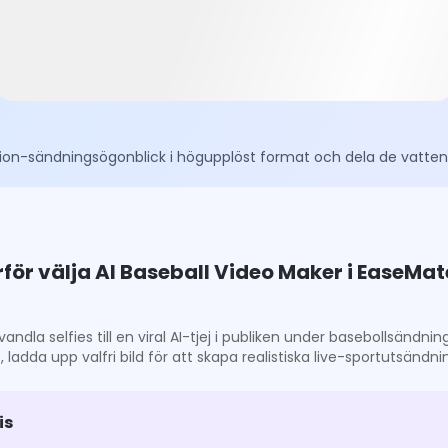
dion-sändningsögonblick i högupplöst format och dela de vatte
för välja AI Baseball Video Maker i EaseMat
andla selfies till en viral AI-tjej i publiken under basebollsändni
 ladda upp valfri bild för att skapa realistiska live-sportutsändni
is