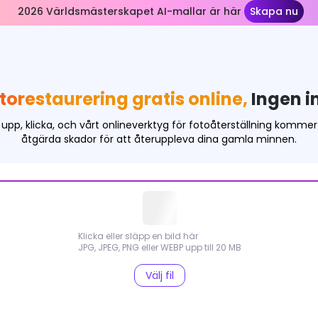
2026 Världsmästerskapet AI-mallar är här
Skapa nu
orestaurering gratis online,
Ingen i
upp, klicka, och vårt onlineverktyg för fotoåterställning kommer 
åtgärda skador för att återuppleva dina gamla minnen.
Klicka eller släpp en bild här
JPG, JPEG, PNG eller WEBP upp till 20 MB
Välj fil