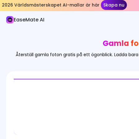
2026 Världsmästerskapet AI-mallar är här
Skapa nu
AI-bild
EaseMate AI
Bildgenerator
Bild Effekter
Gamla fot
Bildkonverterare
Återställ gamla foton gratis på ett ögonblick. Ladda bara 
Bildverktyg
Bildmodeller