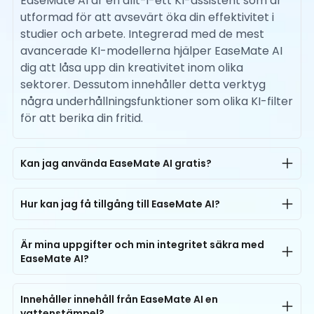
EaseMate AI är en allt-i-ett KI-assistent som är
utformad för att avsevärt öka din effektivitet i
studier och arbete. Integrerad med de mest
avancerade KI-modellerna hjälper EaseMate AI
dig att låsa upp din kreativitet inom olika
sektorer. Dessutom innehåller detta verktyg
några underhållningsfunktioner som olika KI-filter
för att berika din fritid.
Kan jag använda EaseMate AI gratis?
Ja, EaseMate AI erbjuder gratis tillgång till alla
användare. Varje användare kan njuta av upp till
Hur kan jag få tillgång till EaseMate AI?
200K AI chatt-tokens gratis per dag. För AI
EaseMate AI finns tillgängligt både på datorer
bildgenerering kan alla försöka skapa bilder via AI
och smartphones. Du kan få tillgång till alla AI-
Är mina uppgifter och min integritet säkra med
med foton eller textmeddelanden gratis en gång
EaseMate AI?
verktyg på vår plattform när som helst och var
utan registrering, och om du registrerar dig får du
som helst. Öppna bara din webbläsare på vilken
Ja, självklart. EaseMate AI är utformad med
30 gratis krediter, och du kan till och med tjäna
enhet som helst med internetuppkoppling för ett
integritet och dataskydd som kärnprinciper. Den
Innehåller innehåll från EaseMate AI en
extra krediter genom dagliga incheckningar, så
gratis prov!
vattenstämpel?