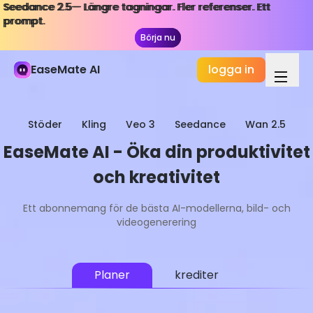
Seedance 2.5— Längre tagningar. Fler referenser. Ett
Seedance 2.5— Längre tagningar. Fler referenser. Ett
prompt.
prompt.
Börja nu
Börja nu
EaseMate AI
logga in
Stöder
Kling
Veo 3
Seedance
Wan 2.5
EaseMate AI - Öka din produktivitet
och kreativitet
Ett abonnemang för de bästa AI-modellerna, bild- och
videogenerering
Planer
krediter