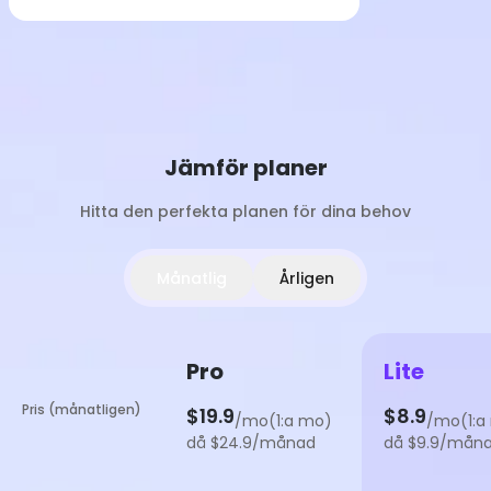
Jämför planer
Hitta den perfekta planen för dina behov
Månatlig
Årligen
Pro
Lite
Pris (månatligen)
$19.9
$8.9
/mo(1:a mo)
/mo(1:a
då $24.9/månad
då $9.9/mån