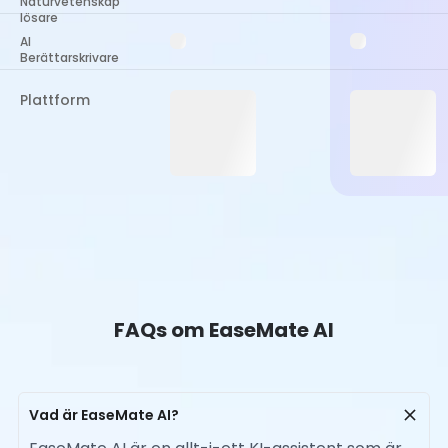
Naturvetenskap
lösare
AI
Berättarskrivare
Plattform
FAQs om EaseMate AI
Vad är EaseMate AI?