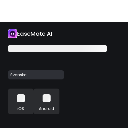
EaseMate AI
Svenska
iOS
Android