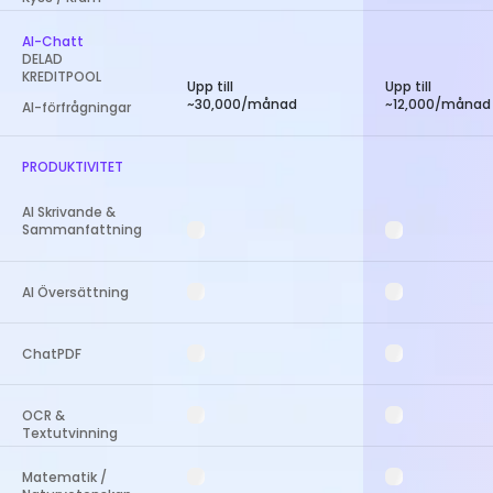
AI-Chatt
DELAD
KREDITPOOL
Upp till
Upp till
~30,000/månad
~12,000/månad
AI-förfrågningar
PRODUKTIVITET
AI Skrivande &
Sammanfattning
AI Översättning
ChatPDF
OCR &
Textutvinning
Matematik /