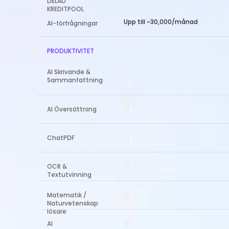
DELAD
KREDITPOOL
Upp till ~30,000/månad
AI-förfrågningar
PRODUKTIVITET
AI Skrivande &
Sammanfattning
AI Översättning
ChatPDF
OCR &
Textutvinning
Matematik /
Naturvetenskap
lösare
AI