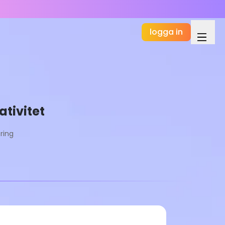
logga in
ativitet
ring
Grundläggande