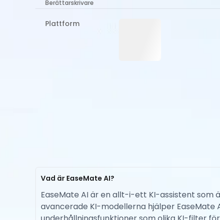
Berättarskrivare
Plattform
Vad är EaseMate AI?
EaseMate AI är en allt-i-ett KI-assistent som 
avancerade KI-modellerna hjälper EaseMate AI 
underhållningsfunktioner som olika KI-filter för a