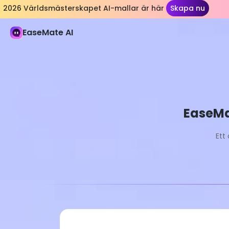
2026 Världsmästerskapet AI-mallar är här
Skapa nu
EaseMate AI
EaseMat
Ett
Pro