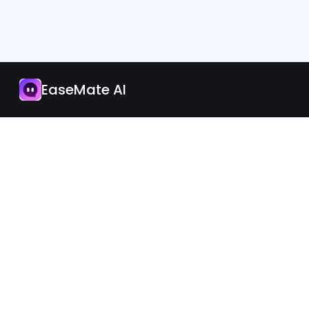
Aplikasi
Naik Taraf Sekarang
EaseMate AI
Malaysia
iOS
Android