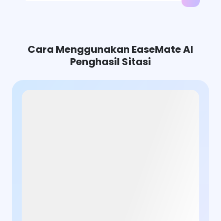
Pengira Fungsi
AI Scholar
Cara Menggunakan EaseMate AI
Penjana Petikan AI
Penghasil Sitasi
Penyelesaian Geometri