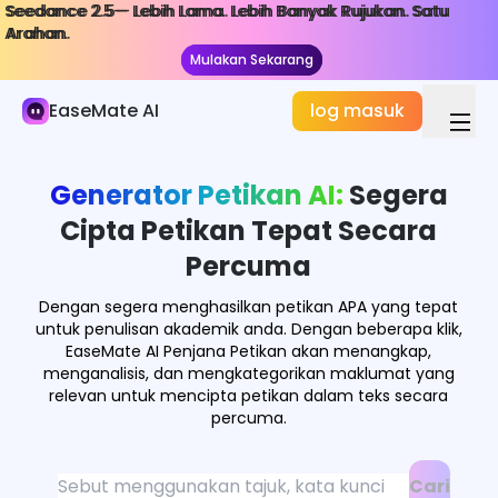
Seedance 2.5— Lebih Lama. Lebih Banyak Rujukan. Satu
Seedance 2.5— Lebih Lama. Lebih Banyak Rujukan. Satu
Kajian & Penyelidikan AI
Arahan.
Arahan.
Mulakan Sekarang
Mulakan Sekarang
Penyelesai Matematik
EaseMate AI
log masuk
Penyelesai Fizik
Penyelesai Kimia
Generator Petikan AI:
Segera
Pembuat Kad Pembelajaran
Cipta Petikan Tepat Secara
Percuma
Penjana Kuiz
Dengan segera menghasilkan petikan APA yang tepat
Generator Kuiz Geografi
untuk penulisan akademik anda. Dengan beberapa klik,
EaseMate AI Penjana Petikan akan menangkap,
AI Pencatat Nota
menganalisis, dan mengkategorikan maklumat yang
relevan untuk mencipta petikan dalam teks secara
AI Peta Minda
percuma.
Pembuat Carta Aliran AI
Cari