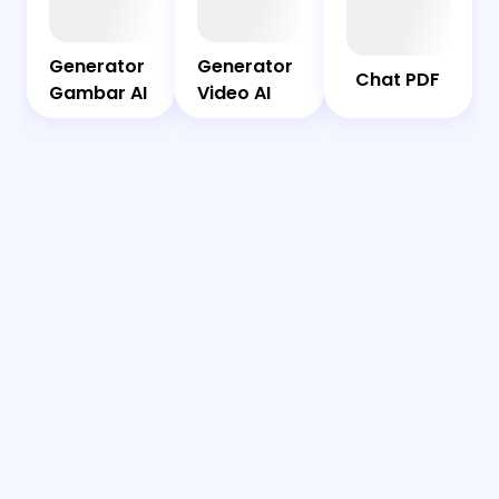
Chat
Bot
PDF
Generator
Generator
Generator
Generator
Chat PDF
Gambar
Video AI
Gambar AI
Video AI
AI