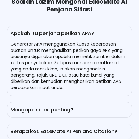
Soalan Lazim Mengenai EaseMate AI
Penjana Sitasi
Apakah itu penjana petikan APA?
Generator APA menggunakan kuasa kecerdasan
buatan untuk menghasilkan petikan gaya APA yang
biasanya digunakan apabila memetik sumber dalam
kertas penyelidikan. Selepas menerima maklumat
yang anda masukkan, ia akan menganalisis
pengarang, tajuk, URL, DOI, atau kata kunci yang
diberikan dan kemudian menghasilkan petikan APA
berdasarkan input anda.
Mengapa sitasi penting?
Kutipan adalah penting bagi kedua-dua penulis dan
pembaca. Di satu pihak, ia membantu penulis
Berapa kos EaseMate AI Penjana Citation?
mengelakkan plagiarisme yang tidak disengajakan