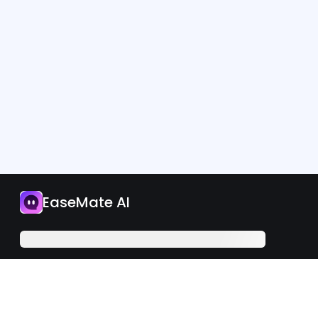
Aplikasi
EaseMate AI
Naik Taraf Sekarang
Malaysia