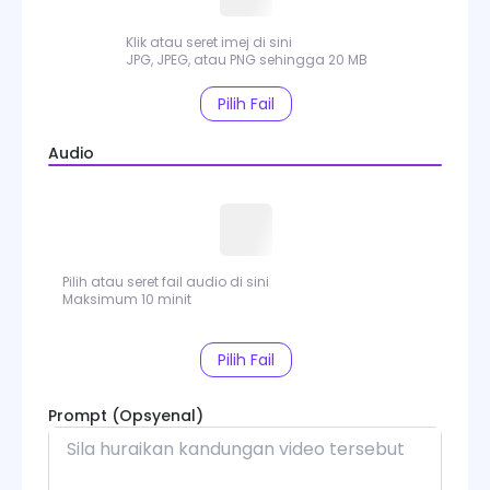
Peningkat Video
Klik atau seret imej di sini
Pembuang Tanda Air Video
JPG, JPEG, atau PNG sehingga 20 MB
Pilih Fail
Pencipta Avatar Bercakap
Audio
Model Video
Pilih atau seret fail audio di sini
Maksimum 10 minit
Pilih Fail
Prompt
(Opsyenal)