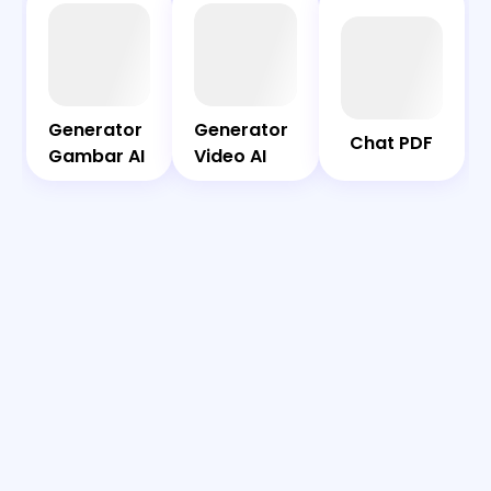
AI
Chat
Bot
PDF
Generator
Generator
Generator
Generator
Chat PDF
Gambar
Video AI
Gambar AI
Video AI
AI