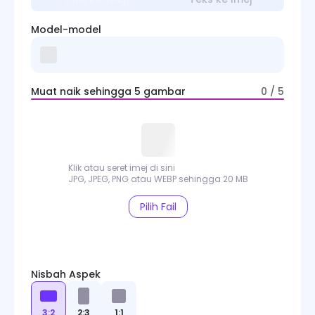
Model-model
Muat naik sehingga 5 gambar
0 / 5
Klik atau seret imej di sini
JPG, JPEG, PNG atau WEBP sehingga 20 MB
Pilih Fail
Nisbah Aspek
3:2
2:3
1:1