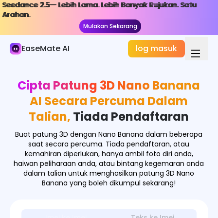
Seedance 2.5— Lebih Lama. Lebih Banyak Rujukan. Satu
Seedance 2.5— Lebih Lama. Lebih Banyak Rujukan. Satu
Imej AI
Arahan.
Arahan.
Mulakan Sekarang
Mulakan Sekarang
Generator Gambar
EaseMate AI
log masuk
Kesan Gambar
Penukar Gambar
Cipta Patung 3D Nano Banana
Alat Gambar
AI Secara Percuma Dalam
Talian,
Tiada Pendaftaran
Model Gambar
Buat patung 3D dengan Nano Banana dalam beberapa
saat secara percuma. Tiada pendaftaran, atau
kemahiran diperlukan, hanya ambil foto diri anda,
haiwan peliharaan anda, atau bintang kegemaran anda
dalam talian untuk menghasilkan patung 3D Nano
Banana yang boleh dikumpul sekarang!
Imej ke Imej
Teks ke Imej