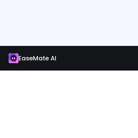
Aplikasi
Naik Taraf Sekarang
EaseMate AI
Malaysia