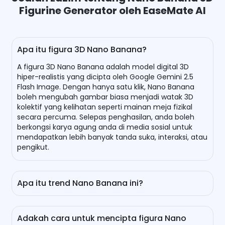
Figurine Generator oleh EaseMate AI
Apa itu figura 3D Nano Banana?
A figura 3D Nano Banana adalah model digital 3D
hiper-realistis yang dicipta oleh Google Gemini 2.5
Flash Image. Dengan hanya satu klik, Nano Banana
boleh mengubah gambar biasa menjadi watak 3D
kolektif yang kelihatan seperti mainan meja fizikal
secara percuma. Selepas penghasilan, anda boleh
berkongsi karya agung anda di media sosial untuk
mendapatkan lebih banyak tanda suka, interaksi, atau
pengikut.
Apa itu trend Nano Banana ini?
Trend Nano Banana merujuk kepada ramai pengguna
yang berkongsi figura 3D yang unik yang dihasilkan
Adakah cara untuk mencipta figura Nano
oleh model penghasilan dan penyuntingan imej AI