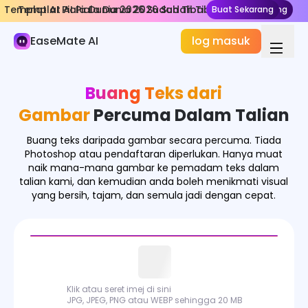
Templat AI Piala Dunia 2026 Sudah Tiba
Templat AI Piala Dunia 2026 Sudah Tiba
Buat Sekarang
Buat Sekarang
Imej AI
EaseMate AI
log masuk
Generator Gambar
Kesan Gambar
Buang Teks dari
Penukar Gambar
Gambar
Percuma Dalam Talian
Alat Gambar
Buang teks daripada gambar secara percuma. Tiada
Photoshop atau pendaftaran diperlukan. Hanya muat
Model Gambar
naik mana-mana gambar ke pemadam teks dalam
talian kami, dan kemudian anda boleh menikmati visual
yang bersih, tajam, dan semula jadi dengan cepat.
Klik atau seret imej di sini
JPG, JPEG, PNG atau WEBP sehingga 20 MB