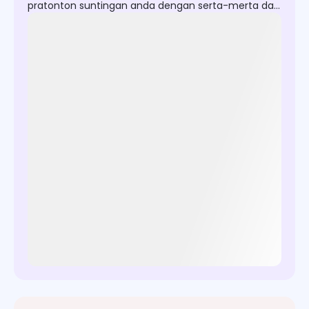
pratonton suntingan anda dengan serta-merta dan
muat turun imej HD bersih tanpa tanda air.