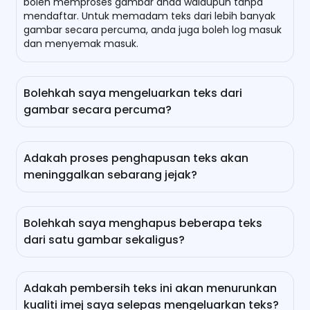
boleh memproses gambar anda walaupun tanpa
mendaftar. Untuk memadam teks dari lebih banyak
gambar secara percuma, anda juga boleh log masuk
dan menyemak masuk.
Bolehkah saya mengeluarkan teks dari
gambar secara percuma?
Ya, anda boleh! Pembuang teks AI ini adalah 100%
percuma. Tanpa mendaftar, anda boleh menghapus
Adakah proses penghapusan teks akan
teks dari satu gambar dalam beberapa saat. Selepas
meninggalkan sebarang jejak?
mendaftar atau log masuk, anda bahkan boleh
membersihkan teks untuk lebih banyak gambar
Tidak, ia tidak akan meninggalkan jejak selepas
tanpa sebarang kos.
pemprosesan. Setelah mengeluarkan teks yang
Bolehkah saya menghapus beberapa teks
mengganggu, kecerdasan buatan yang canggih akan
dari satu gambar sekaligus?
membina semula kawasan yang diedit untuk
menyatu dengan latar belakang sekeliling. Oleh itu,
Tentu! Penghapus teks berkuasa AI kami mampu
tidak akan ada tanda-tanda pengeditan atau kesan
secara automatik mengenali dan menghapus semua
kabur.
Adakah pembersih teks ini akan menurunkan
elemen teks yang tidak diingini dalam gambar anda,
kualiti imej saya selepas mengeluarkan teks?
termasuk tanda air, nama pengguna, kapsyen, atau