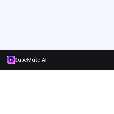
App
Upgrade Nu
EaseMate AI
Nederland