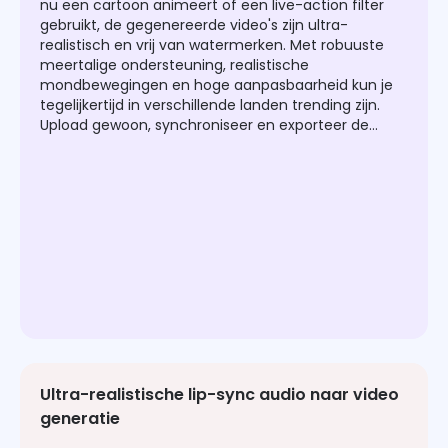
nu een cartoon animeert of een live-action filter
gebruikt, de gegenereerde video's zijn ultra-
realistisch en vrij van watermerken. Met robuuste
meertalige ondersteuning, realistische
mondbewegingen en hoge aanpasbaarheid kun je
tegelijkertijd in verschillende landen trending zijn.
Upload gewoon, synchroniseer en exporteer de
hoogwaardige pratende video om de wereld nu te
bereiken!
Ultra-realistische lip-sync audio naar video
generatie