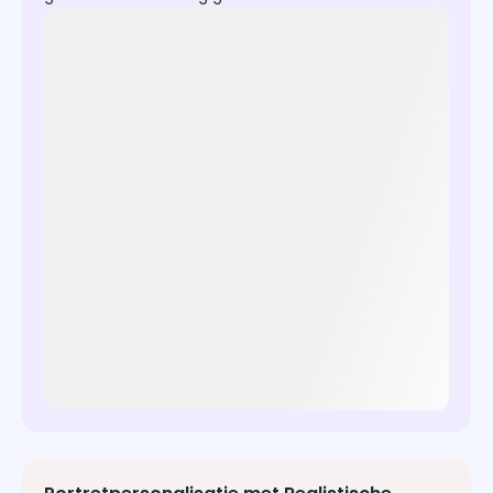
Upload en klik om nu volledige controle te genieten
over kleurpaletextractie, superieure tekstweergave,
samenhangende afbeeldingsets en levensechte
gezichten!