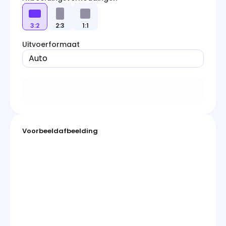
3:2
2:3
1:1
Uitvoerformaat
Auto
Genereren
Voorbeeldafbeelding