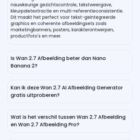
nauwkeurige gezichtscontrole, tekstweergave,
kleurpaletextractie en multi-referentieconsistentie.
Dit maakt het perfect voor tekst-geïntegreerde
graphics en coherente afbeeldingsets zoals
marketingbanners, posters, karakterontwerpen,
productfoto's en meer.
Is Wan 2.7 Afbeelding beter dan Nano
Banana 2?
Wat betreft specifieke artistieke controle en
hoogwaardige menselijke portretten, overtreft Wan
Kan ik deze Wan 2.7 AI Afbeelding Generator
2.7 Image Nano Banana 2. Echter, als het gaat om de
gratis uitproberen?
snelheid van afbeeldingsgeneratie, tekstweergave,
2K/4K native resolutie en algehele detail en naleving
Natuurlijk! Zonder in te loggen kun je gratis één
van prompts, is Nano Banana 2 een betere keuze.
afbeelding genereren of bewerken met dit Wan 2.7
Wat is het verschil tussen Wan 2.7 Afbeelding
Afbeeldingsmodel. Om meer gratis gebruik te
en Wan 2.7 Afbeelding Pro?
ontgrendelen, kun je inchecken, meer vrienden
verwijzen of het huidige abonnement upgraden.
De eerste is een lichtgewicht AI