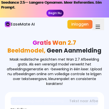
Seedance 2.5— Langere Opnamen. Meer Referenties. Eén
Seedance 2.5— Langere Opnamen. Meer Referenties. Eén
AI Afbeelding
Prompt.
Prompt.
Begin Nu
Begin Nu
Afbeeldingenerator
EaseMate AI
inloggen
Afbeeldingseffecten
Afbeeldingconverter
Gratis Wan 2.7
Afbeeldingstools
Beeldmodel,
Geen Aanmelding
Afbeeldingmodellen
Maak realistische gezichten met Wan 2.7 Afbeelding
gratis. Als een verenigd model verwerkt het
GPT Image
afbeeldingsgeneratie en -bewerking in één keer. Upload
nu afbeeldingen online om volledige controle te krijgen
Nano Banana
over tekstweergave, kleurenpalet en consistente
karakters!
Nano Banana Pro
Nano Banana 2.0
Afbeelding naar Afbeelding
Tekst naar Afbeelding