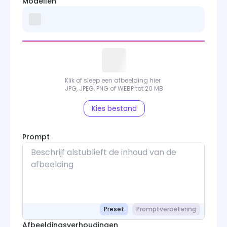
Modellen
Seedream
Kling O1 Image
Midjourney
Flux Kontext
Klik of sleep een afbeelding hier
JPG, JPEG, PNG of WEBP tot 20 MB
FLUX
Kies bestand
Hunyuan Image
Prompt
Qwen Image
Wan 2.7 Image
Preset
Promptverbetering
Afbeeldingsverhoudingen