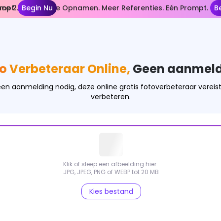
ompt.
ce 2.5— Langere Opnamen. Meer Referenties. Eén Prompt.
Begin Nu
B
to Verbeteraar Online,
Geen aanmeld
een aanmelding nodig, deze online gratis fotoverbeteraar vereist
verbeteren.
Klik of sleep een afbeelding hier
JPG, JPEG, PNG of WEBP tot 20 MB
Kies bestand