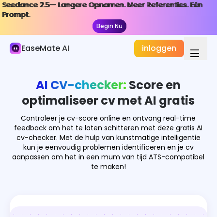
Seedance 2.5— Langere Opnamen. Meer Referenties. Eén
Seedance 2.5— Langere Opnamen. Meer Referenties. Eén
AI Document
Prompt.
Prompt.
Begin Nu
Begin Nu
Chatafbeelding
EaseMate AI
inloggen
Chat PPT
CV Checker
AI CV-checker:
Score en
AI Document Samenvatter
optimaliseer cv met AI gratis
AI Ontvangst- en Factuurscanner
Controleer je cv-score online en ontvang real-time
feedback om het te laten schitteren met deze gratis AI
cv-checker. Met de hulp van kunstmatige intelligentie
Nano Banana Slides
kun je eenvoudig problemen identificeren en je cv
aanpassen om het in een mum van tijd ATS-compatibel
te maken!