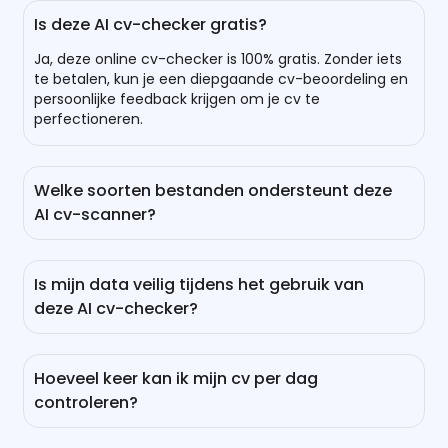
Is deze AI cv-checker gratis?
Ja, deze online cv-checker is 100% gratis. Zonder iets
te betalen, kun je een diepgaande cv-beoordeling en
persoonlijke feedback krijgen om je cv te
perfectioneren.
Welke soorten bestanden ondersteunt deze
AI cv-scanner?
Onze gratis AI cv-beoordelaar ondersteunt het
identificeren en analyseren van verschillende
Is mijn data veilig tijdens het gebruik van
bestandsformaten, waaronder PDF, PPT en Doc.
deze AI cv-checker?
Natuurlijk! EaseMate AI maakt gebruik van de hoogste
beveiligingsalgoritmen om uw gegevens en privacy te
Hoeveel keer kan ik mijn cv per dag
beschermen tegen ongeautoriseerde toegang.
controleren?
Zonder uw toestemming kan niemand uw gegevens
openen of gebruiken.
Er is geen limiet aan het aantal dagelijkse cv-