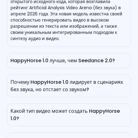
открытого исходного кода, которая возглавила
рейтинг Artificial Analysis Video Arena (без звука) в
апреле 2026 года. Эта новая модель известна своей
способностью генерировать видео в высоком
разрешении из текста или изображений, а также
своим уникальным интегрированным подходом к
синтезу аудио и видео.
HappyHorse 1.0 лучше, чем Seedance 2.0?
Да, он превзошел Seedance 2.0 и Kling 3.0 по
ключевым факторам, таким как возможность
Почему HappyHorse 1.0 лидирует в сценариях
преобразования текста в видео и изображений в
без звука, но отстает со звуком?
видео (без звука). Слепые оценки пользователей
подчеркивают его превосходные, более четкие и
Это зависит от его архитектуры. HappyHorse
кинематографические визуальные эффекты. Будучи
утверждает, что у него есть единый трансформер,
моделью с открытым исходным кодом, он более
Какой тип видео может создать HappyHorse
обрабатывающий все модальности в одной
экономичен, хотя Seedance 2.0 все еще сохраняет
1.0?
последовательности, в то время как Seedance 2.0
преимущество, когда речь идет о генерации звука и
имеет специализированную аудиогруппу для
длинных видео.
Наш бесплатный генератор видео HappyHorse 1.0 AI
обеспечения лучшей точности в согласовании
превосходно справляется с созданием широкого
голосового и видеопотока.