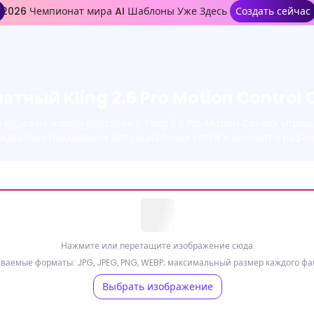
2026 Чемпионат мира AI Шаблоны Уже Здесь
Создать сейчас
атный Kling 2.6 Pro Motion Control 
видео на нового персонажа. Kling 2.6 Pro Motion Control упр
 идеально подходящих для социальных сетей и кинематографич
Нажмите или перетащите изображение сюда.
аемые форматы: JPG, JPEG, PNG, WEBP; максимальный размер каждого фа
Выбрать изображение