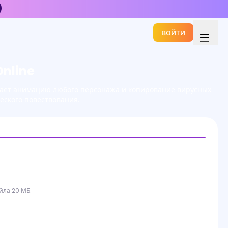
войти
Online
ощает анимацию любого персонажа и копирование вирусных
еского повествования.
йла 20 МБ.