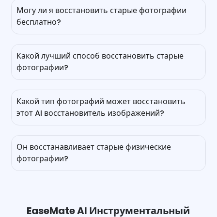
Могу ли я восстановить старые фотографии
бесплатно?
Да, вы можете восстановить старые фотографии, не
заплатив ни копейки, с помощью EaseMate AI.
Какой лучший способ восстановить старые
Регистрация не требуется. Просто перетащите,
фотографии?
нажмите, и затем продвинутый искусственный
интеллект автоматически обнаружит и удалит
Чтобы восстановить или обновить старые
царапины, размытие, шум, пятна и плесень. Что
фотографии, этот онлайн-реставратор фотографий —
касается дополнительных кредитов для
Какой тип фотографий может восстановить
хороший вариант для вас. Начните с загрузки, и
восстановления фотографий, пожалуйста,
этот AI восстановитель изображений?
затем он автоматически исправит царапины, пятна,
зарегистрируйтесь, войдите в систему или
повреждения и раскрасит. Не требуется учетная
пригласите больше друзей.
Он работает со всеми типами старых фотографий,
запись, навыки или Photoshop, только чистые и
включая поврежденные, выцветшие, размытые и
безводяные результаты за считанные секунды.
Он восстанавливает старые физические
низкокачественные изображения. С его помощью вы
фотографии?
можете восстановить царапины, разрывы, пятна
плесени и обесцвечивание, одновременно
Да, может. Сначала вам нужно оцифровать ваши
увеличивая разрешение.
старые физические фотографии, загрузить
отсканированные отпечатки в интернет, а затем наш
бесплатный AI восстановитель изображений
EaseMate AI Инструментальный
мгновенно удалит все царапины, разрывы, складки и