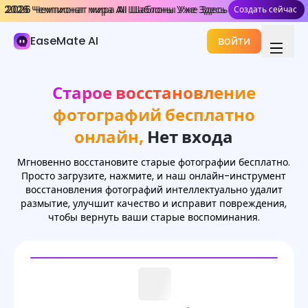
2026 Чемпионат мира AI Шаблоны Уже Здесь
2026 Чемпионат мира AI Шаблоны Уже Здесь
Создать сейчас
Создать сейчас
AI Изображение
EaseMate AI
войти
Генератор изображений
Эффекты изображений
Старое восстановление
Конвертер изображений
фотографий бесплатно
Инструменты для изображений
онлайн,
Нет входа
Модели изображений
Мгновенно восстановите старые фотографии бесплатно.
Просто загрузите, нажмите, и наш онлайн-инструмент
восстановления фотографий интеллектуально удалит
размытие, улучшит качество и исправит повреждения,
чтобы вернуть ваши старые воспоминания.