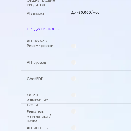
ОБЩИЙ БАСЕЙН
КРЕДИТОВ
До ~30,000/мес
AI запросы
ПРОДУКТИВНОСТЬ
AI Письмо и
Резюмирование
AI Перевод
ChatPDF
OCR и
извлечение
текста
Решатель
математики /
науки
AI Писатель