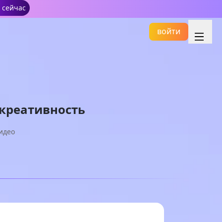
 сейчас
войти
 креативность
идео
Основной