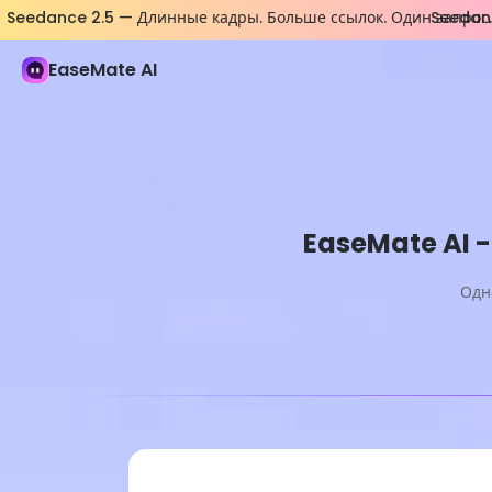
Seedance 2.5 — Длинные кадры. Больше ссылок. Один запрос.
Seedanc
EaseMate AI
EaseMate AI 
Одн
Про