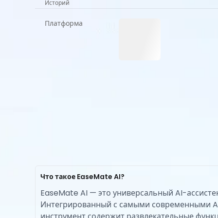
Историй
Платформа
Что такое EaseMate AI?
EaseMate AI — это универсальный AI-ассисте
Интегрированный с самыми современными AI-
инструмент содержит развлекательные функци