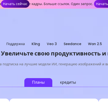
e 2.5 — Длинные кадры. Больше ссылок. Один запрос.
Начать сейчас
Начать
Поддержка
Kling
Veo 3
Seedance
Wan 2.5
- Увеличьте свою продуктивность и
а подписка на лучшие модели ИИ, генерацию изображений и в
Планы
кредиты
Лайт
Самые популярные