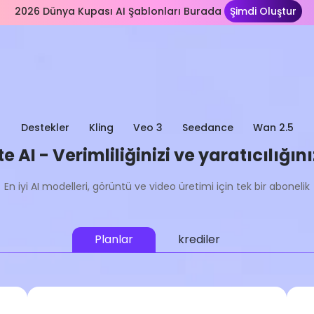
2026 Dünya Kupası AI Şablonları Burada
Şimdi Oluştur
Destekler
Kling
Veo 3
Seedance
Wan 2.5
 AI - Verimliliğinizi ve yaratıcılığınız
En iyi AI modelleri, görüntü ve video üretimi için tek bir abonelik
Planlar
krediler
Hafif
En Popüler