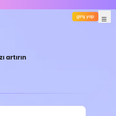
giriş yap
ı artırın
Temel