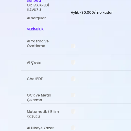
Sohbeti
ORTAK KREDİ
HAVUZU
Aylık ~30,000/mo kadar
AI sorguları
VERİMLİLİK
AI Yazma ve
Özetleme
AI Çeviri
ChatPDF
OCR ve Metin
Çıkarma
Matematik / Bilim
çözücü
AI Hikaye Yazarı