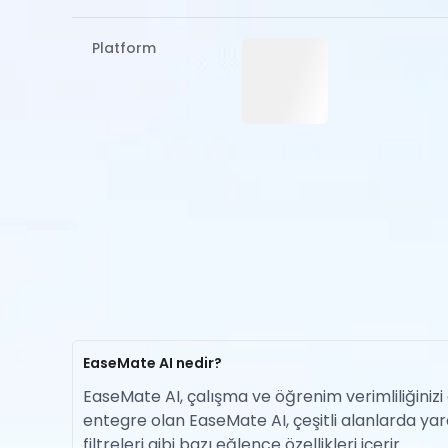
Platform
EaseMate AI nedir?
EaseMate AI, çalışma ve öğrenim verimliliğinizi 
entegre olan EaseMate AI, çeşitli alanlarda yara
filtreleri gibi bazı eğlence özellikleri içerir.