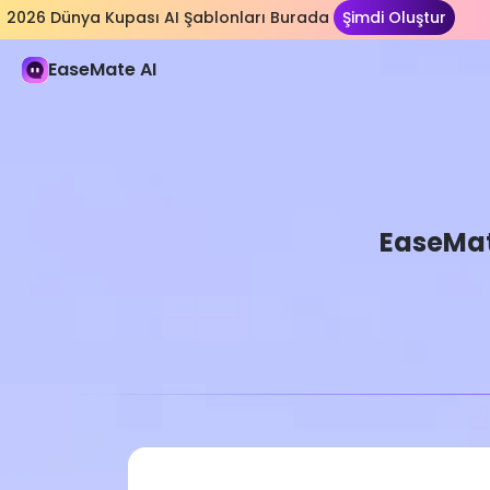
2026 Dünya Kupası AI Şablonları Burada
Şimdi Oluştur
EaseMate AI
EaseMate
Pro