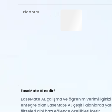
Platform
EaseMate AI nedir?
EaseMate AI, çalışma ve öğrenim verimliliğinizi 
entegre olan EaseMate AI, çeşitli alanlarda yara
filtreleri gibi bazı eğlence özellikleri içerir.