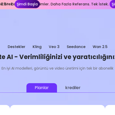
 İstek.
2.5— Daha Uzun Çekimler. Daha Fazla Referans. Tek İstek.
Şimdi Başla
Ş
Destekler
Kling
Veo 3
Seedance
Wan 2.5
 AI - Verimliliğinizi ve yaratıcılığınız
En iyi AI modelleri, görüntü ve video üretimi için tek bir abonelik
Planlar
krediler
Hafif
En Popüler