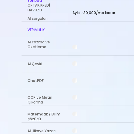
Sohbeti
ORTAK KREDİ
HAVUZU
Aylık ~30,000/mo kadar
AI sorguları
VERİMLİLİK
AI Yazma ve
Özetleme
AI Çeviri
ChatPDF
OCR ve Metin
Çıkarma
Matematik / Bilim
çözücü
AI Hikaye Yazarı