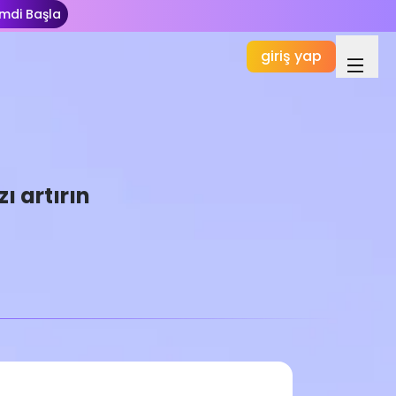
imdi Başla
giriş yap
ı artırın
Temel