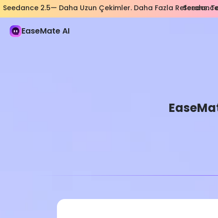
Seedance 2.5— Daha Uzun Çekimler. Daha Fazla Referans. Tek
Seedance 
EaseMate AI
EaseMate
Pro