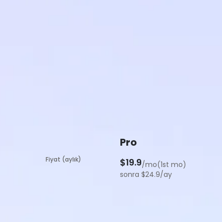
Pro
Fiyat (aylık)
$19.9
/mo(1st mo)
sonra $24.9/ay