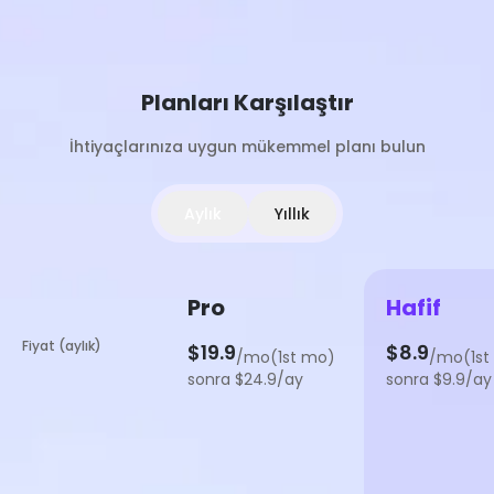
Planları Karşılaştır
İhtiyaçlarınıza uygun mükemmel planı bulun
Aylık
Yıllık
Pro
Hafif
Fiyat (aylık)
$19.9
$8.9
/mo(1st mo)
/mo(1st
sonra $24.9/ay
sonra $9.9/ay