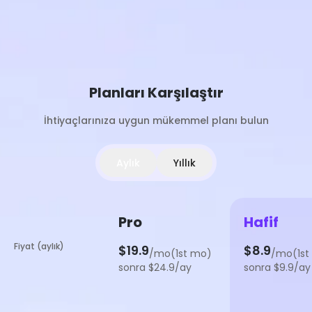
Planları Karşılaştır
İhtiyaçlarınıza uygun mükemmel planı bulun
Aylık
Yıllık
Pro
Hafif
Fiyat (aylık)
$19.9
$8.9
/mo(1st mo)
/mo(1st
sonra $24.9/ay
sonra $9.9/ay