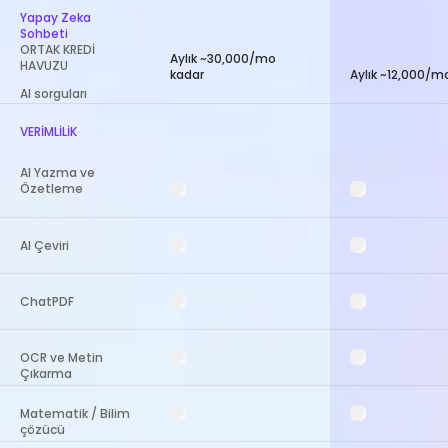
Yapay Zeka
Sohbeti
ORTAK KREDİ
Aylık ~30,000/mo
HAVUZU
kadar
Aylık ~12,000/m
AI sorguları
VERİMLİLİK
AI Yazma ve
Özetleme
AI Çeviri
ChatPDF
OCR ve Metin
Çıkarma
Matematik / Bilim
çözücü