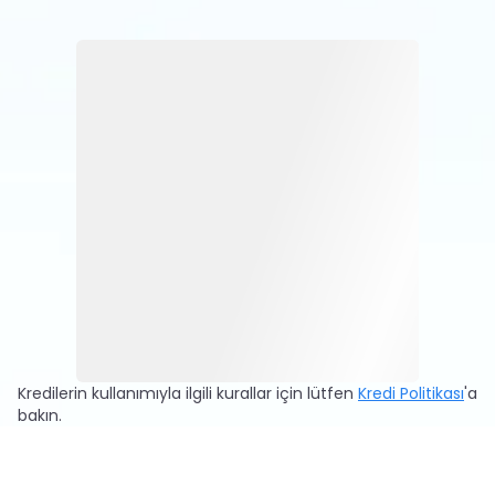
olabilir.
verimliliğinizi artırmanıza yardımcı olmak için
mevcuttur. Herhangi bir sorunuz varsa, burada AI
modellerine doğrudan sorabilir ve anında cevap
alabilirsiniz.
Kredilerin kullanımıyla ilgili kurallar için lütfen
Kredi Politikası
'a
bakın.