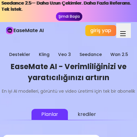
Seedance 2.5— Daha Uzun Çekimler. Daha Fazla Referans.
Seedance 2.5— Daha Uzun Çekimler. Daha Fazla Referans.
Tek İstek.
Tek İstek.
Şimdi Başla
Şimdi Başla
EaseMate AI
giriş yap
Destekler
Kling
Veo 3
Seedance
Wan 2.5
EaseMate AI - Verimliliğinizi ve
yaratıcılığınızı artırın
En iyi AI modelleri, görüntü ve video üretimi için tek bir abonelik
Planlar
krediler