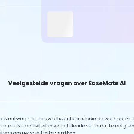
Veelgestelde vragen over EaseMate AI
ie is ontworpen om uw efficiëntie in studie en werk aanz
 om uw creativiteit in verschillende sectoren te ontgre
ters om uw vrije tijd te verrijken.