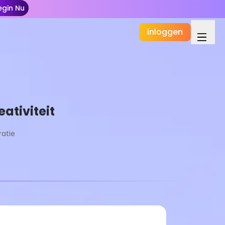
egin Nu
inloggen
eativiteit
atie
Basis