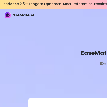
Seedance 2.5— Langere Opnamen. Meer Referenties. Eén Pr
Seedan
EaseMate AI
EaseMate 
Één
Pro