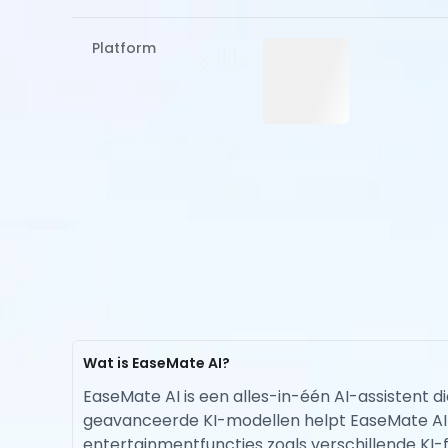
Platform
Wat is EaseMate AI?
EaseMate AI is een alles-in-één AI-assistent d
geavanceerde KI-modellen helpt EaseMate AI u
entertainmentfuncties zoals verschillende KI-fil