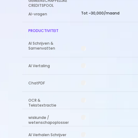
GEMEENSCHAPPELIJKE
CREDITSPOOL
Tot ~30,000/maand
AI-vragen
PRODUCTIVITEIT
AI Schrijven &
Samenvatten
AI Vertaling
ChatPDF
OCR &
Tekstextractie
wiskunde /
wetenschapoplosser
AI Verhalen Schrijver