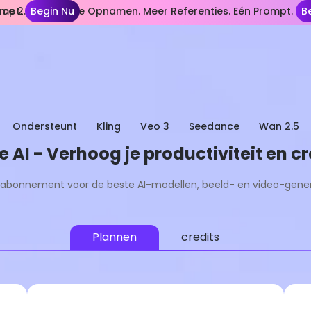
ompt.
ce 2.5— Langere Opnamen. Meer Referenties. Eén Prompt.
Begin Nu
B
Ondersteunt
Kling
Veo 3
Seedance
Wan 2.5
AI - Verhoog je productiviteit en cr
 abonnement voor de beste AI-modellen, beeld- en video-gener
Plannen
credits
Lite
Meest Populair