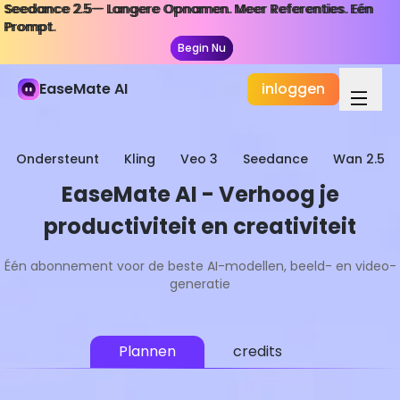
Seedance 2.5— Langere Opnamen. Meer Referenties. Eén
Seedance 2.5— Langere Opnamen. Meer Referenties. Eén
Prompt.
Prompt.
Begin Nu
Begin Nu
EaseMate AI
inloggen
Ondersteunt
Kling
Veo 3
Seedance
Wan 2.5
EaseMate AI - Verhoog je
productiviteit en creativiteit
Één abonnement voor de beste AI-modellen, beeld- en video-
generatie
Plannen
credits