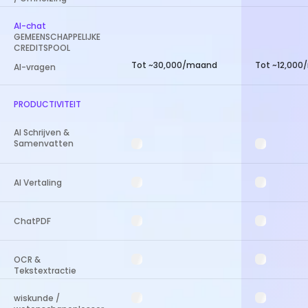
AI-chat
GEMEENSCHAPPELIJKE
CREDITSPOOL
Tot ~30,000/maand
Tot ~12,00
AI-vragen
PRODUCTIVITEIT
AI Schrijven &
Samenvatten
AI Vertaling
ChatPDF
OCR &
Tekstextractie
wiskunde /