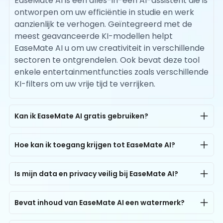
EaseMate AI is een alles-in-één AI-assistent die is
ontworpen om uw efficiëntie in studie en werk
aanzienlijk te verhogen. Geïntegreerd met de
meest geavanceerde KI-modellen helpt
EaseMate AI u om uw creativiteit in verschillende
sectoren te ontgrendelen. Ook bevat deze tool
enkele entertainmentfuncties zoals verschillende
KI-filters om uw vrije tijd te verrijken.
Kan ik EaseMate AI gratis gebruiken?
Ja, EaseMate AI biedt gratis toegang voor alle
gebruikers. Elke gebruiker kan tot 200K AI-chat
Hoe kan ik toegang krijgen tot EaseMate AI?
tokens per dag gratis gebruiken. Voor AI-
EaseMate AI is beschikbaar op zowel computers
beeldgeneratie kan iedereen een keer gratis
als smartphones. Je kunt op elk moment en
Is mijn data en privacy veilig bij EaseMate AI?
proberen om afbeeldingen te maken via AI met
overal toegang krijgen tot alle AI-tools op ons
Ja, zeker. EaseMate AI is ontworpen met privacy
foto's of tekstberichten zonder registratie, en als
platform. Open gewoon je browser op elk
en gegevensbeveiliging als kernprincipes. Het is
Bevat inhoud van EaseMate AI een watermerk?
je je aanmeldt, ontvang je 30 gratis credits, en je
apparaat met een internetverbinding voor een
uitgerust met encryptie op ondernemingsniveau
kunt zelfs extra credits verdienen door dagelijkse
Nee, EaseMate AI verzekert je dat alle
gratis proefversie!