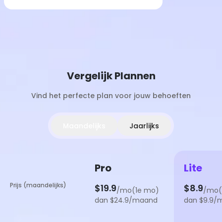
Vergelijk Plannen
Vind het perfecte plan voor jouw behoeften
Maandelijks
Jaarlijks
Pro
Lite
Prijs (maandelijks)
$19.9
$8.9
/mo(1e mo)
/mo(
dan $24.9/maand
dan $9.9/