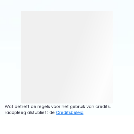
enzovoort.
onderzoeken en de werk efficiëntie online gratis
te verbeteren. Als je vragen hebt, kun je hier
direct AI-modellen vragen en onmiddellijk
antwoorden krijgen.
Wat betreft de regels voor het gebruik van credits,
raadpleeg alstublieft de
Creditsbeleid
.