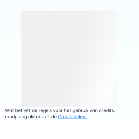
enzovoort.
onderzoeken en de werk efficiëntie online gratis
te verbeteren. Als je vragen hebt, kun je hier
direct AI-modellen vragen en onmiddellijk
antwoorden krijgen.
Wat betreft de regels voor het gebruik van credits,
raadpleeg alstublieft de
Creditsbeleid
.