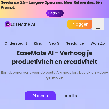
Seedance 2.5— Langere Opnamen. Meer Referenties. Eén
Seedance 2.5— Langere Opnamen. Meer Referenties. Eén
Prompt.
Prompt.
Begin Nu
Begin Nu
EaseMate AI
inloggen
Ondersteunt
Kling
Veo 3
Seedance
Wan 2.5
EaseMate AI - Verhoog je
productiviteit en creativiteit
Één abonnement voor de beste AI-modellen, beeld- en video-
generatie
Plannen
credits