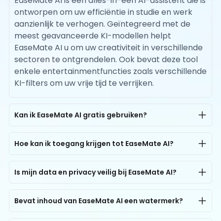
EaseMate AI is een alles-in-één AI-assistent die is
ontworpen om uw efficiëntie in studie en werk
aanzienlijk te verhogen. Geïntegreerd met de
meest geavanceerde KI-modellen helpt
EaseMate AI u om uw creativiteit in verschillende
sectoren te ontgrendelen. Ook bevat deze tool
enkele entertainmentfuncties zoals verschillende
KI-filters om uw vrije tijd te verrijken.
Kan ik EaseMate AI gratis gebruiken?
Ja, EaseMate AI biedt gratis toegang voor alle
gebruikers. Elke gebruiker kan tot 200K AI-chat
Hoe kan ik toegang krijgen tot EaseMate AI?
tokens per dag gratis gebruiken. Voor AI-
EaseMate AI is beschikbaar op zowel computers
beeldgeneratie kan iedereen een keer gratis
als smartphones. Je kunt op elk moment en
Is mijn data en privacy veilig bij EaseMate AI?
proberen om afbeeldingen te maken via AI met
overal toegang krijgen tot alle AI-tools op ons
Ja, zeker. EaseMate AI is ontworpen met privacy
foto's of tekstberichten zonder registratie, en als
platform. Open gewoon je browser op elk
en gegevensbeveiliging als kernprincipes. Het is
Bevat inhoud van EaseMate AI een watermerk?
je je aanmeldt, ontvang je 30 gratis credits, en je
apparaat met een internetverbinding voor een
uitgerust met encryptie op ondernemingsniveau
kunt zelfs extra credits verdienen door dagelijkse
Nee, EaseMate AI verzekert je dat alle
gratis proefversie!