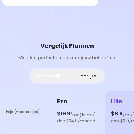
Vergelijk Plannen
Vind het perfecte plan voor jouw behoeften
Maandelijks
Jaarlijks
Pro
Lite
Prijs (maandelijks)
$19.9
$8.9
/mo(1e mo)
/mo(
dan $24.9/maand
dan $9.9/