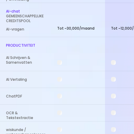
AI-chat
GEMEENSCHAPPELIJKE
CREDITSPOOL
Tot ~30,000/maand
Tot ~12,00
AI-vragen
PRODUCTIVITEIT
AI Schrijven &
Samenvatten
AI Vertaling
ChatPDF
OCR &
Tekstextractie
wiskunde /