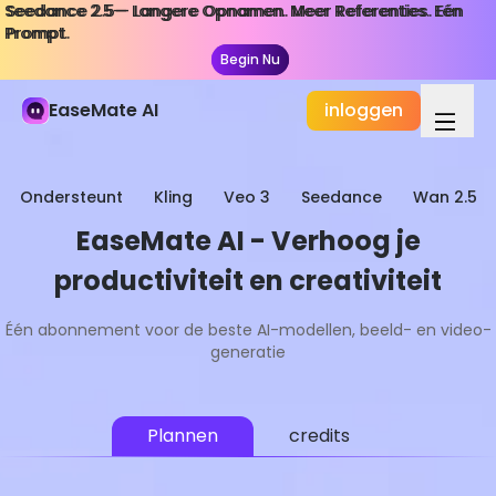
Seedance 2.5— Langere Opnamen. Meer Referenties. Eén
Seedance 2.5— Langere Opnamen. Meer Referenties. Eén
Prompt.
Prompt.
Begin Nu
Begin Nu
EaseMate AI
inloggen
Ondersteunt
Kling
Veo 3
Seedance
Wan 2.5
EaseMate AI - Verhoog je
productiviteit en creativiteit
Één abonnement voor de beste AI-modellen, beeld- en video-
generatie
Plannen
credits