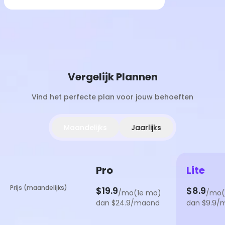
Vergelijk Plannen
Vind het perfecte plan voor jouw behoeften
Maandelijks
Jaarlijks
Pro
Lite
Prijs (maandelijks)
$19.9
$8.9
/mo(1e mo)
/mo(
dan $24.9/maand
dan $9.9/