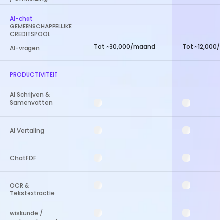
AI-chat
GEMEENSCHAPPELIJKE
CREDITSPOOL
Tot ~30,000/maand
Tot ~12,00
AI-vragen
PRODUCTIVITEIT
AI Schrijven &
Samenvatten
AI Vertaling
ChatPDF
OCR &
Tekstextractie
wiskunde /