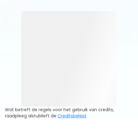
enzovoort.
onderzoeken en de werk efficiëntie online gratis
te verbeteren. Als je vragen hebt, kun je hier
direct AI-modellen vragen en onmiddellijk
antwoorden krijgen.
Wat betreft de regels voor het gebruik van credits,
raadpleeg alstublieft de
Creditsbeleid
.