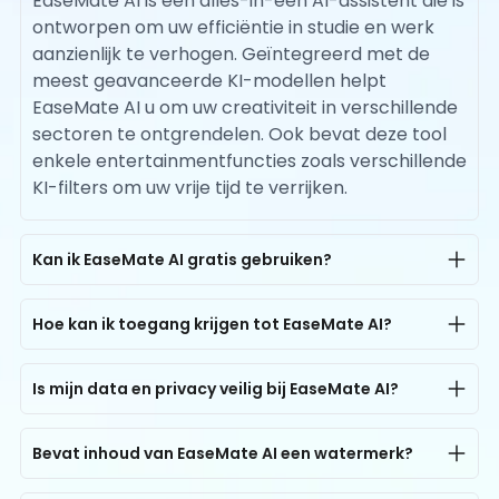
EaseMate AI is een alles-in-één AI-assistent die is
ontworpen om uw efficiëntie in studie en werk
aanzienlijk te verhogen. Geïntegreerd met de
meest geavanceerde KI-modellen helpt
EaseMate AI u om uw creativiteit in verschillende
sectoren te ontgrendelen. Ook bevat deze tool
enkele entertainmentfuncties zoals verschillende
KI-filters om uw vrije tijd te verrijken.
Kan ik EaseMate AI gratis gebruiken?
Ja, EaseMate AI biedt gratis toegang voor alle
gebruikers. Elke gebruiker kan tot 200K AI-chat
Hoe kan ik toegang krijgen tot EaseMate AI?
tokens per dag gratis gebruiken. Voor AI-
EaseMate AI is beschikbaar op zowel computers
beeldgeneratie kan iedereen een keer gratis
als smartphones. Je kunt op elk moment en
Is mijn data en privacy veilig bij EaseMate AI?
proberen om afbeeldingen te maken via AI met
overal toegang krijgen tot alle AI-tools op ons
Ja, zeker. EaseMate AI is ontworpen met privacy
foto's of tekstberichten zonder registratie, en als
platform. Open gewoon je browser op elk
en gegevensbeveiliging als kernprincipes. Het is
Bevat inhoud van EaseMate AI een watermerk?
je je aanmeldt, ontvang je 30 gratis credits, en je
apparaat met een internetverbinding voor een
uitgerust met encryptie op ondernemingsniveau
kunt zelfs extra credits verdienen door dagelijkse
Nee, EaseMate AI verzekert je dat alle
gratis proefversie!