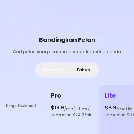
Bandingkan Pelan
Cari pelan yang sempurna untuk keperluan anda
Bulanan
Tahun
Pro
Lite
Harga (bulanan)
$19.9
$8.9
/mo(1st mo)
/mo(1st
kemudian $24.9/bln
kemudian $9.