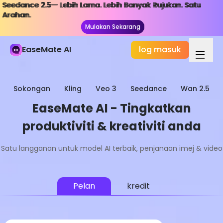
Seedance 2.5— Lebih Lama. Lebih Banyak Rujukan. Satu
Seedance 2.5— Lebih Lama. Lebih Banyak Rujukan. Satu
Arahan.
Arahan.
Mulakan Sekarang
Mulakan Sekarang
EaseMate AI
log masuk
Sokongan
Kling
Veo 3
Seedance
Wan 2.5
EaseMate AI - Tingkatkan
produktiviti & kreativiti anda
Satu langganan untuk model AI terbaik, penjanaan imej & video
Pelan
kredit