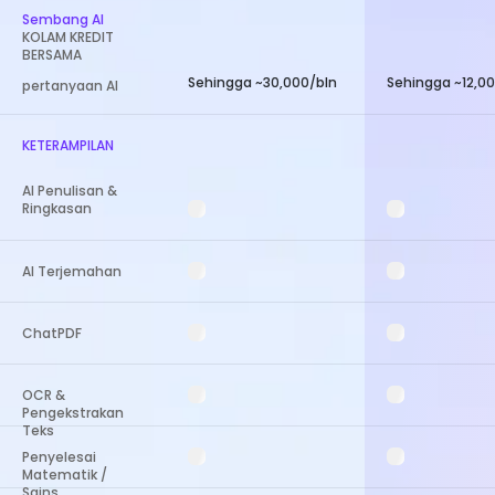
Sembang AI
KOLAM KREDIT
BERSAMA
Sehingga ~30,000/bln
Sehingga ~12,0
pertanyaan AI
KETERAMPILAN
AI Penulisan &
Ringkasan
AI Terjemahan
ChatPDF
OCR &
Pengekstrakan
Teks
Penyelesai
Matematik /
Sains