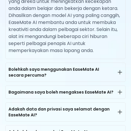
yang direka untuk meningkatkan kecekapan
anda dalam belajar dan bekerja dengan ketara.
Dihasilkan dengan model AI yang paling canggih,
EaseMate AI membantu anda untuk membuka
kreativiti anda dalam pelbagai sektor. Selain itu,
alat ini mengandungi beberapa ciri hiburan
seperti pelbagai penapis AI untuk
memperkayakan masa lapang anda.
Bolehkah saya menggunakan EaseMate AI
secara percuma?
Ya, EaseMate AI menyediakan akses percuma
kepada semua pengguna. Setiap pengguna
Bagaimana saya boleh mengakses EaseMate AI?
boleh menikmati sehingga 200K token sembang
EaseMate AI boleh didapati di komputer dan
AI secara percuma setiap hari. Untuk penjanaan
telefon pintar. Anda boleh mengakses semua
Adakah data dan privasi saya selamat dengan
imej AI, semua orang boleh mencuba untuk
EaseMate AI?
alat AI di platform kami pada bila-bila masa dan
mencipta imej melalui AI dengan foto atau mesej
di mana sahaja. Hanya buka pelayar anda di
Ya, sudah tentu. EaseMate AI direka dengan
teks secara percuma sekali tanpa pendaftaran,
mana-mana peranti dengan sambungan