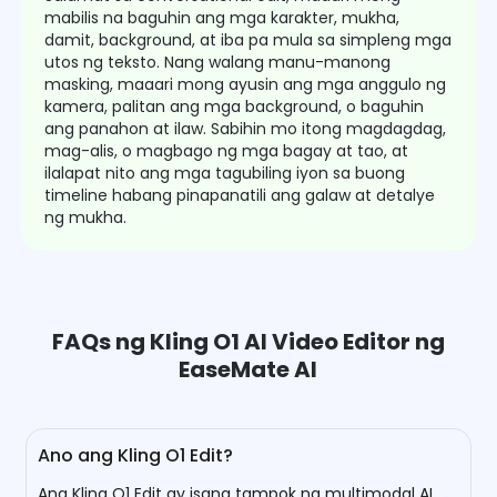
mabilis na baguhin ang mga karakter, mukha,
damit, background, at iba pa mula sa simpleng mga
utos ng teksto. Nang walang manu-manong
masking, maaari mong ayusin ang mga anggulo ng
kamera, palitan ang mga background, o baguhin
ang panahon at ilaw. Sabihin mo itong magdagdag,
mag-alis, o magbago ng mga bagay at tao, at
ilalapat nito ang mga tagubiling iyon sa buong
timeline habang pinapanatili ang galaw at detalye
ng mukha.
FAQs ng Kling O1 AI Video Editor ng
EaseMate AI
Ano ang Kling O1 Edit?
Ang Kling O1 Edit ay isang tampok ng multimodal AI