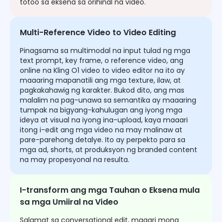
totoo sa eksena sa orihinal na video.
Multi-Reference Video to Video Editing
Pinagsama sa multimodal na input tulad ng mga
text prompt, key frame, o reference video, ang
online na Kling O1 video to video editor na ito ay
maaaring mapanatili ang mga texture, ilaw, at
pagkakahawig ng karakter. Bukod dito, ang mas
malalim na pag-unawa sa semantika ay maaaring
tumpak na bigyang-kahulugan ang iyong mga
ideya at visual na iyong ina-upload, kaya maaari
itong i-edit ang mga video na may malinaw at
pare-parehong detalye. Ito ay perpekto para sa
mga ad, shorts, at produksyon ng branded content
na may propesyonal na resulta.
I-transform ang mga Tauhan o Eksena mula
sa mga Umiiral na Video
Salamat sa conversational edit, maaari mong