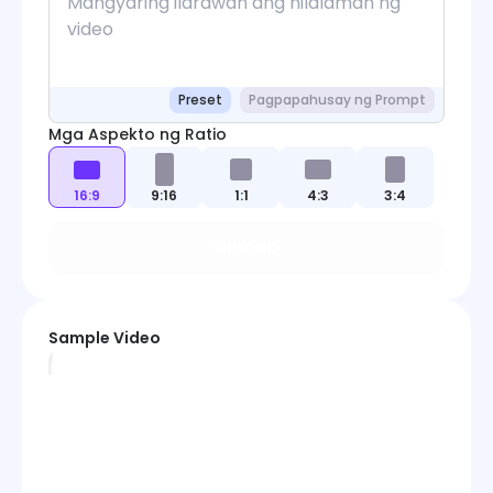
Preset
Pagpapahusay ng Prompt
Mga Aspekto ng Ratio
16:9
9:16
1:1
4:3
3:4
Bumuo
Sample Video