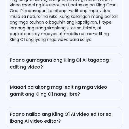
video model ng Kuaishou na tinatawag na Kling Omni
One. Pinapayagan ka nitong i-edit ang mga video
mula sa natural na wika. Kung kailangan mong palitan
ang mga tauhan o baguhin ang kapaligiran, i-type
lamang ang isang simpleng utos sa teksto, at
pagkatapos ay maayos at mabilis na ma-edit ng
Kling O1 ang iyong mga video para sa iyo.
Paano gumagana ang Kling O1 AI tagapag-
edit ng video?
Ang aming Kling O1 video editor ay gumagamit ng
artipisyal na katalinuhan upang i-edit ang mga video
Maaari ba akong mag-edit ng mga video
sa halip na tradisyonal na Non-Linear Editing o
gamit ang Kling O1 nang libre?
masking workflows. Ngayon, hindi mo na kailangang
ayusin at i-edit ang mga video clip sa isang digital
Oo, maaari mong gamitin ang Kling Omni Video O1
timeline nang manu-mano. Sa halip, ilarawan lamang
para sa pag-edit ng video nang walang bayad sa
ang mga pagbabago na nais mong gawin sa mga
Paano naiiba ang Kling O1 AI video editor sa
EaseMate AI. Nag-aalok ito ng mga kredito araw-araw
video sa simpleng mga salita, at maaari nitong
ibang AI video editor?
na nagbibigay-daan sa iyo upang lumikha o mag-
palitan ang mga eksena, baguhin ang mga anggulo
edit ng mga video. Upang makakuha ng mas
ng kamera, palitan ang mga background,