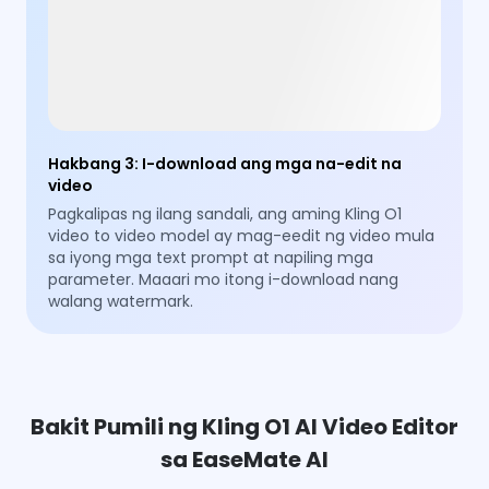
Hakbang 3
:
I-download ang mga na-edit na
video
Pagkalipas ng ilang sandali, ang aming Kling O1
video to video model ay mag-eedit ng video mula
sa iyong mga text prompt at napiling mga
parameter. Maaari mo itong i-download nang
walang watermark.
Bakit Pumili ng Kling O1 AI Video Editor
sa EaseMate AI