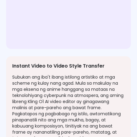
mukha.
Instant Video to Video Style Transfer
Subukan ang iba't ibang istilong artistiko at mga
scheme ng kulay nang agad. Mula sa makulay na
mga eksena ng anime hanggang sa mataas na
teknolohiyang cyberpunk na atmospera, ang aming
libreng Kling O1 AI video editor ay ginagawang
malinis at pare-pareho ang bawat frame.
Pagkatapos ng pagbabago ng istilo, awtomatikong
pinapanatili nito ang mga mukha, bagay, at
kabuuang komposisyon, tinitiyak na ang bawat
frame ay nananatiling pare-pareho, matatag, at