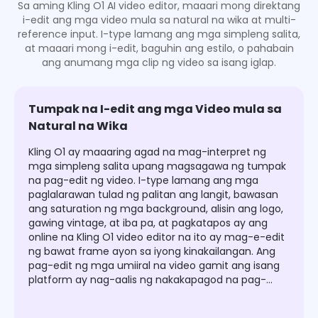
Sa aming Kling O1 AI video editor, maaari mong direktang
i-edit ang mga video mula sa natural na wika at multi-
reference input. I-type lamang ang mga simpleng salita,
at maaari mong i-edit, baguhin ang estilo, o pahabain
ang anumang mga clip ng video sa isang iglap.
Tumpak na I-edit ang mga Video mula sa
Natural na Wika
Kling O1 ay maaaring agad na mag-interpret ng
mga simpleng salita upang magsagawa ng tumpak
na pag-edit ng video. I-type lamang ang mga
paglalarawan tulad ng palitan ang langit, bawasan
ang saturation ng mga background, alisin ang logo,
gawing vintage, at iba pa, at pagkatapos ay ang
online na Kling O1 video editor na ito ay mag-e-edit
ng bawat frame ayon sa iyong kinakailangan. Ang
pag-edit ng mga umiiral na video gamit ang isang
platform ay nag-aalis ng nakakapagod na pag-
import, pinapanatili ang metadata na buo, at
tinitiyak ang pagkakapareho ng kulay, galaw, at