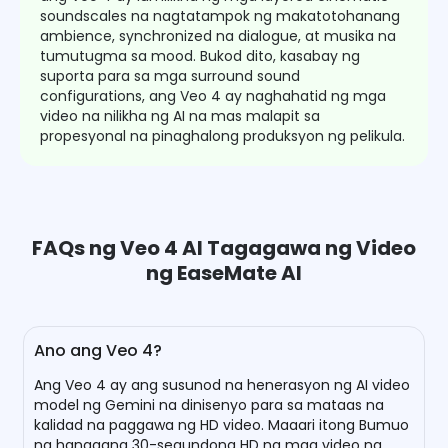
soundscales na nagtatampok ng makatotohanang
ambience, synchronized na dialogue, at musika na
tumutugma sa mood. Bukod dito, kasabay ng
suporta para sa mga surround sound
configurations, ang Veo 4 ay naghahatid ng mga
video na nilikha ng AI na mas malapit sa
propesyonal na pinaghalong produksyon ng pelikula.
FAQs ng Veo 4 AI Tagagawa ng Video
ng EaseMate AI
Ano ang Veo 4?
Ang Veo 4 ay ang susunod na henerasyon ng AI video
model ng Gemini na dinisenyo para sa mataas na
kalidad na paggawa ng HD video. Maaari itong Bumuo
ng hanggang 30-segundong HD na mga video na