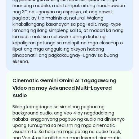
naunang modelo, mas tumpak nitong nauunawaan
ang 3D na ugnayan ng espasyo, at ang bawat
paglipat ay tila makinis at natural. Walang
kinakailangang kasanayan sa pag-edit, mag-type
lamang ng ilang simpleng salita, at maaari ka nang
lumipat mula sa malawak na mga kuha ng
kapaligiran patungo sa malapit na mga close-up o
ilipat ang mga anggulo ng aksyon habang
pinapanatili ang pagkakaugnay-ugnay sa buong
eksena.
Cinematic Gemini Omini AI Tagagawa ng
Video na may Advanced Multi-Layered
Audio
Bilang karagdagan sa simpleng pagbuo ng
background audio, ang Veo 4 ay nagdadala ng
nakaka-engganyong pagbuo ng audio na dinisenyo
upang tumugma sa realism ng mga cinematic
visuals nito. Sa halip na mga patag na audio track,
ang Veo 4 ay lumilikha ng mga layered cinematic