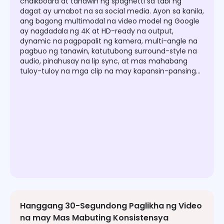
chalkboard at tanawin ng spaghetti sa tabi ng
dagat ay umabot na sa social media. Ayon sa kanila,
ang bagong multimodal na video model ng Google
ay nagdadala ng 4K at HD-ready na output,
dynamic na pagpapalit ng kamera, multi-angle na
pagbuo ng tanawin, katutubong surround-style na
audio, pinahusay na lip sync, at mas mahabang
tuloy-tuloy na mga clip na may kapansin-pansing
matatag na visuals. Sa simpleng pag-check-in
araw-araw at mga referral mula sa mga kaibigan,
maaari kang makakuha ng mga kredito para sa
paglikha ng video.
Hanggang 30-Segundong Paglikha ng Video
na may Mas Mabuting Konsistensya