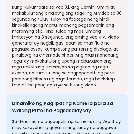
Kung ikukumpara sa Veo 3.1, ang Gemini Omini ay
makabuluhang pinalawig ang tagal ng AI video sa 30
segundo ng tuluy-tuloy na footage nang hindi
kinakailangang manu-manong pagsamahin ang
maraming clip. Hindi tulad ng mas lumang
limitasyon na 8 segundo, ang aming Veo 4 AI video
generator ay nagbibigay-daan sa mas fluid na
pagsasalaysay, kumpletong palitan ng diyalogo, at
pinalawig na cinematic shots. Ang mas mahabang
tagal ay makakatulong upang mabawasan ang
mga nakikitang transisyon sa pagitan ng mga
eksena, na tumutulong sa pagpapanatili ng pare-
parehong hitsura ng mga tauhan, mga backdrop,
ilaw, at iba pang detalye sa buong video.
Dinamiko ng Paglipat ng Kamera para sa
Walang Putol na Pagsasalaysay
Sa dynamic na pagpapalit ng kamera, ang Veo 4 ay
may kakayahang gayahin ang tunay na paggawa
ng pelikula gamit ang kamera. Kumpara sa mga