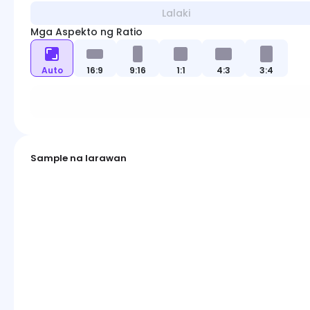
Lalaki
Mga Aspekto ng Ratio
Auto
16:9
9:16
1:1
4:3
3:4
Sample na larawan