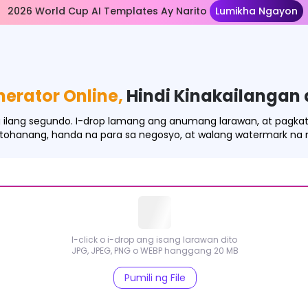
2026 World Cup AI Templates Ay Narito
Lumikha Ngayon
nerator Online,
Hindi Kinakailangan
ilang segundo. I-drop lamang ang anumang larawan, at pagkatap
ohanang, handa na para sa negosyo, at walang watermark na m
I-click o i-drop ang isang larawan dito
JPG, JPEG, PNG o WEBP hanggang 20 MB
Pumili ng File