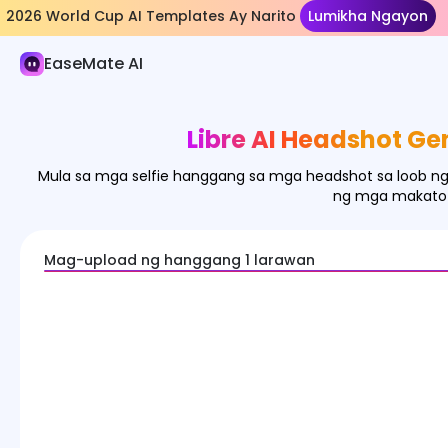
2026 World Cup AI Templates Ay Narito
Lumikha Ngayon
AI Larawan
EaseMate AI
Generator ng Imahe
Epekto ng Imahe
Libre AI Headshot Ge
Tagapag-convert ng Imahe
Mula sa mga selfie hanggang sa mga headshot sa loob ng 
Mga Kasangkapan sa Imahe
ng mga makatot
Mga Modelo ng Imahe
Mag-upload ng hanggang 1 larawan