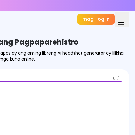
mag-log in
 ang Pagpaparehistro
os ay ang aming libreng AI headshot generator ay lilikha
ga kuha online.
0 / 1