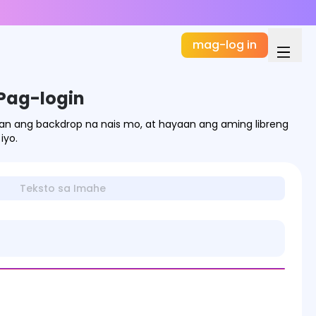
mag-log in
Pag-login
an ang backdrop na nais mo, at hayaan ang aming libreng
iyo.
Teksto sa Imahe