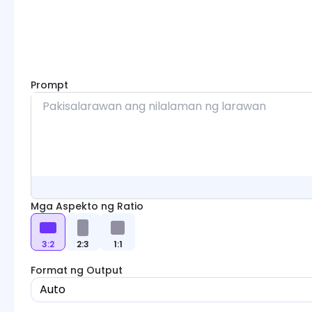
Mga Modelo ng Imahe
Prompt
Mga Aspekto ng Ratio
3:2
2:3
1:1
Format ng Output
Auto