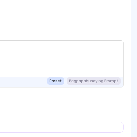
Preset
Pagpapahusay ng Prompt