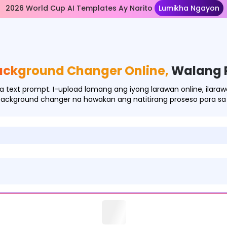
2026 World Cup AI Templates Ay Narito
Lumikha Ngayon
Background Changer Online,
Walang 
text prompt. I-upload lamang ang iyong larawan online, ilaraw
background changer na hawakan ang natitirang proseso para sa 