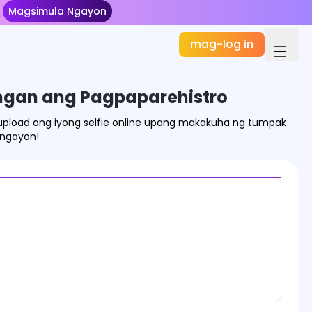
Magsimula Ngayon
mag-log in
angan ang Pagpaparehistro
upload ang iyong selfie online upang makakuha ng tumpak
 ngayon!