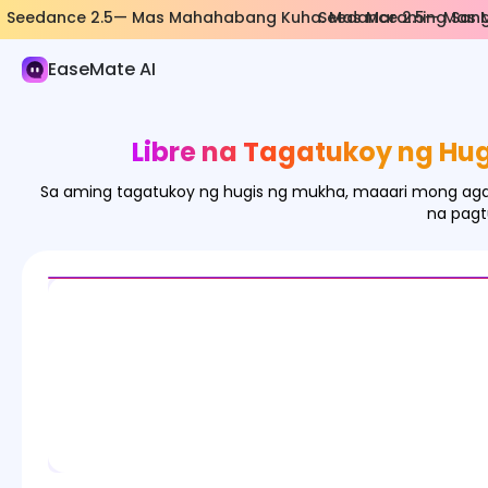
Seedance 2.5— Mas Mahahabang Kuha. Mas Maraming Sangg
Seedance 2.5— Mas 
AI Larawan
EaseMate AI
Generator ng Imahe
Epekto ng Imahe
Libre na Tagatukoy ng Hug
Tagapag-convert ng Imahe
Sa aming tagatukoy ng hugis ng mukha, maaari mong agad
Mga Kasangkapan sa Imahe
na pagt
Mga Modelo ng Imahe