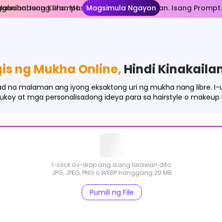
unian. Isang Prompt.
Mahahabang Kuha. Mas Maraming Sanggunian. Isang Prompt.
Magsimula Ngayon
is ng Mukha Online,
Hindi Kinakail
 na malaman ang iyong eksaktong uri ng mukha nang libre. I-
ukoy at mga personalisadong ideya para sa hairstyle o makeup
I-click o i-drop ang isang larawan dito
JPG, JPEG, PNG o WEBP hanggang 20 MB
Pumili ng File