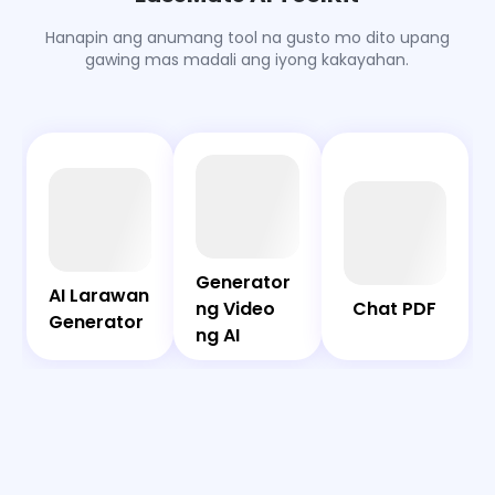
timestamp, mga logo, at iba pang mga motion
overlay nang madali.
Hanapin ang anumang tool na gusto mo dito upang
gawing mas madali ang iyong kakayahan.
AI
Chat
Bot
PDF
AI
Generator
Generator
AI Larawan
Larawan
ng Video
ng Video
Chat PDF
Generator
Generator
ng AI
ng AI