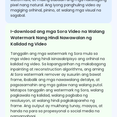
pixel nang natural. Ang iyong panghuling video ay
magiging orihinal, pinino, at walang mga visual na
sagabal.
I-download ang mga Sora Video na Walang
Watermark Nang Hindi Nawawalan ng
Kalidad ng Video
Tanggalin ang mga watermark ng Sora mula sa
mga video nang hindi isinasakripisyo ang orihinal na
kalidad ng video. Sa kapangyarihan ng makabagong
inpainting at reconstruction algorithms, ang aming
AI Sora watermark remover ay susuriin ang bawat
frame, ibabalik ang mga nawawalang detalye, at
pagsasamahin ang mga galaw nang walang putol.
Matapos tanggalin ang watermark ng Sora, walang
pagkawala ng kalidad, walang pagbaba ng
resolusyon, at walang hindi pagkakapareho ng
frame. Ang output ay mukhang tunay, maayos, at
handa na para sa propesyonal o social media na
pamamahagi.