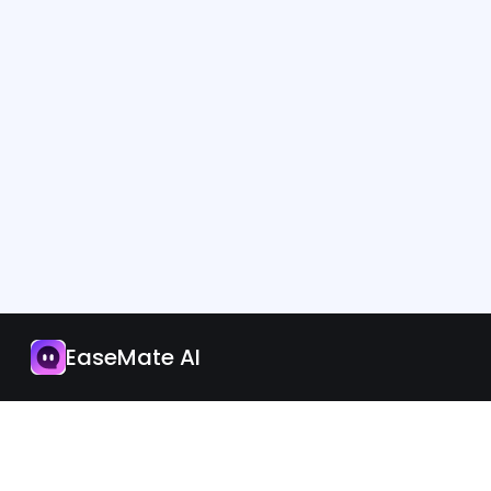
App
I-upgrade Ngayon
EaseMate AI