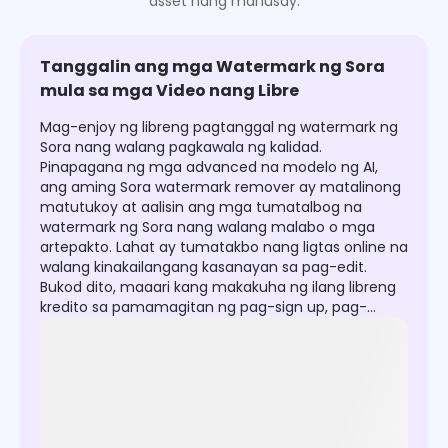
asset nang mahusay.
Tanggalin ang mga Watermark ng Sora
mula sa mga Video nang Libre
Mag-enjoy ng libreng pagtanggal ng watermark ng
Sora nang walang pagkawala ng kalidad.
Pinapagana ng mga advanced na modelo ng AI,
ang aming Sora watermark remover ay matalinong
matutukoy at aalisin ang mga tumatalbog na
watermark ng Sora nang walang malabo o mga
artepakto. Lahat ay tumatakbo nang ligtas online na
walang kinakailangang kasanayan sa pag-edit.
Bukod dito, maaari kang makakuha ng ilang libreng
kredito sa pamamagitan ng pag-sign up, pag-
check in araw-araw, o pag-anyaya ng mga
kaibigan. I-upload lamang, i-click, at i-download ang
isang malinis, pinino, at walang watermark na Sora
video sa loob ng ilang segundo.