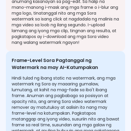
anumang kasanayan sa pag-edit. Sa halip na
mano-manong i-mask ang mga frame o i-blur ang
mga logo, tinatanggal nito ang mga Sora
watermark sa isang click at nagdadala ng malinis na
mga video sa loob ng ilang segundo. I-upload
lamang ang iyong mga clip, tingnan ang resulta, at
pagkatapos ay i-download ang mga Sora video
nang walang watermark ngayon!
Frame-Level Sora Pagtanggal ng
Watermark na may AI-Katumpakan
Hindi tulad ng ibang static na watermark, ang mga
watermark ng Sora ay maaaring gumalaw,
lumutang, at kahit na mag-fade sa iba't ibang
frame. Anuman ang pagbabago sa posisyon at
opacity nito, ang aming Sora video watermark
remover ay matutukoy at aalisin ito nang may
frame-level na katumpakan. Pagkatapos
matanggap ang iyong video, susuriin nito ang bawat
frame sa real time, susundan ang mga galaw ng
watermark, at muling bubuuin ang mga nakatagong