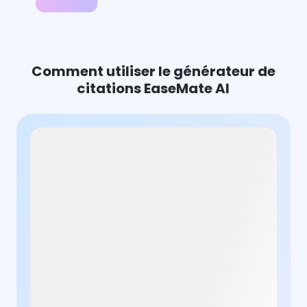
Calculateur de fonction
AI Scholar
Comment utiliser le générateur de
Générateur de citations AI
citations EaseMate AI
Résolveur de géométrie