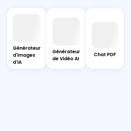
AI
Chat
Bot
PDF
Générateur
Générateur
Générateur
Générateur
Chat PDF
d'images
d'images
de Vidéo AI
de Vidéo AI
d'IA
d'IA