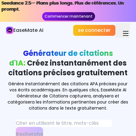
Seedance 2.5— Plans plus longs. Plus de références. Un
Seedance 2.5— Plans plus longs. Plus de références. Un
Étude & Recherche AI
prompt.
prompt.
Commencer maintenant
Commencer maintenant
Résolveur mathématique
EaseMate AI
se connecter
Résolveur de physique
Résolveur de chimie
Générateur de citations
Créateur de cartes de flash
d'IA:
Créez instantanément des
citations précises gratuitement
Générateur de quiz
Génère instantanément des citations APA précises pour
Générateur de quiz de géographie
vos écrits académiques. En quelques clics, EaseMate AI
Générateur de Citations capturera, analysera et
IA Preneur de notes
catégorisera les informations pertinentes pour créer des
citations dans le texte gratuitement.
Carte mentale d'IA
Créateur de diagrammes de flux d'IA
Recherche