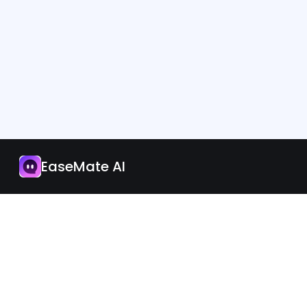
Application
Mettre à jour
EaseMate AI
Français