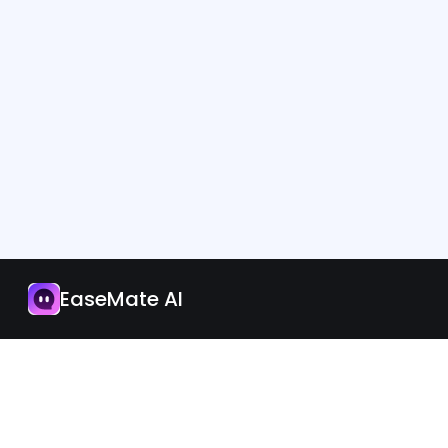
Application
Mettre à jour
EaseMate AI
Français