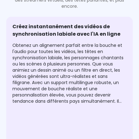
des streamers virtuels, des têtes parlantes, et plus
encore.
Créez instantanément des vidéos de
synchronisation labiale avec l'IA en ligne
Obtenez un alignement parfait entre la bouche et
l'audio pour toutes les vidéos, les têtes en
synchronisation labiale, les personnages chantants
ou les scènes à plusieurs personnes. Que vous
animiez un dessin animé ou un filtre en direct, les
vidéos générées sont ultra-réalistes et sans
filigrane. Avec un support multilingue robuste, un
mouvement de bouche réaliste et une
personnalisation élevée, vous pouvez devenir
tendance dans différents pays simultanément. Il
vous suffit de télécharger, synchroniser et exporter
la vidéo parlante de haute qualité pour atteindre le
monde maintenant !