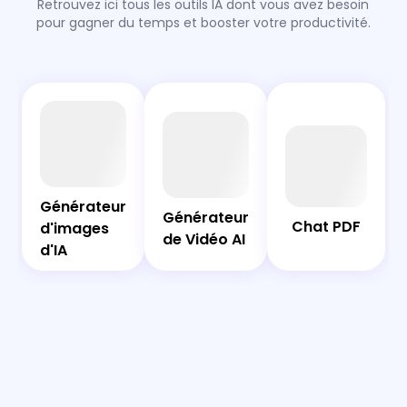
Retrouvez ici tous les outils IA dont vous avez besoin
pour gagner du temps et booster votre productivité.
AI
Chat
Bot
PDF
Générateur
Générateur
Générateur
Générateur
Chat PDF
d'images
d'images
de Vidéo AI
de Vidéo AI
d'IA
d'IA