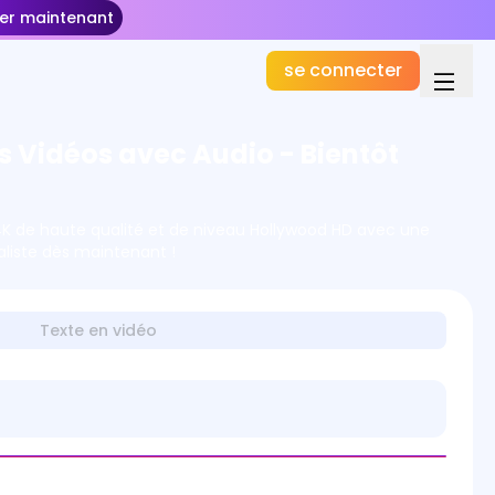
r maintenant
se connecter
s Vidéos avec Audio - Bientôt
4K de haute qualité et de niveau Hollywood HD avec une
liste dès maintenant !
Texte en vidéo