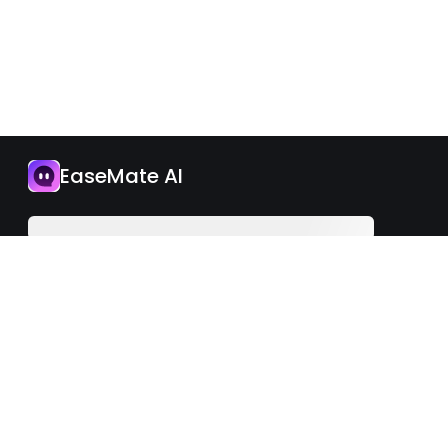
Application
EaseMate AI
Mettre à jour
Français
iOS
Android