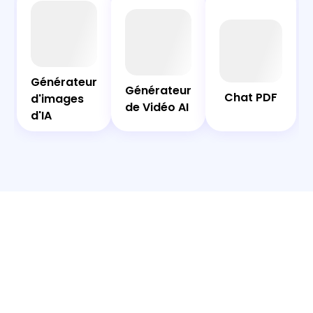
AI
Chat
Bot
PDF
Générateur
Générateur
Générateur
Générateur
Chat PDF
d'images
d'images
de Vidéo AI
de Vidéo AI
d'IA
d'IA