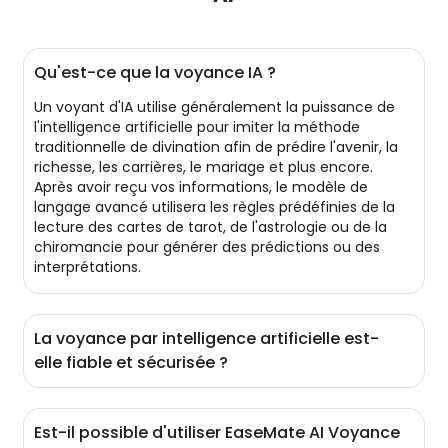
Qu'est-ce que la voyance IA ?
Un voyant d'IA utilise généralement la puissance de
l'intelligence artificielle pour imiter la méthode
traditionnelle de divination afin de prédire l'avenir, la
richesse, les carrières, le mariage et plus encore.
Après avoir reçu vos informations, le modèle de
langage avancé utilisera les règles prédéfinies de la
lecture des cartes de tarot, de l'astrologie ou de la
chiromancie pour générer des prédictions ou des
interprétations.
La voyance par intelligence artificielle est-
elle fiable et sécurisée ?
Bien sûr ! Toutes vos conversations avec notre
voyant IA resteront confidentielles. EaseMate utilise le
Est-il possible d'utiliser EaseMate AI Voyance
plus avancé des algorithmes de cryptage,