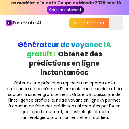
Les modèles d'IA de la Coupe du Monde 2026 sont là
Les modèles d'IA de la Coupe du Monde 2026 sont là
Ma Bibliothèque
Créer maintenant
Créer maintenant
Étudier et Travailler
EaseMate AI
se connecter
Chat IA
ChatPDF
Générateur de voyance IA
gratuit :
Obtenez des
Étude & Recherche AI
prédictions en ligne
Rédacteur IA
instantanées
Document IA
Obtenez une prédiction rapide ou un aperçu de la
Agent IA
Nouveau
croissance de carrière, de l'harmonie matrimoniale et du
succès financier gratuitement. Grâce à la puissance de
Création
l'intelligence artificielle, notre voyant en ligne IA permet
à chacun de faire des prédictions alimentées par l'IA en
Explorer
ligne à partir du tarot, de l'astrologie et de la
numérologie à tout moment et en tout lieu.
Vidéo IA