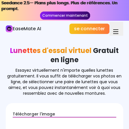
Seedance 2.5— Plans plus longs. Plus de références. Un
Seedance 2.5— Plans plus longs. Plus de références. Un
Image IA
prompt.
prompt.
Commencer maintenant
Commencer maintenant
Générateur d'images
EaseMate AI
se connecter
Effets d'image
Échange de visages d'IA
Lunettes d'essai virtuel
Gratuit
Créateur de photos de couple d'IA
en ligne
Filtre d'âge
Essayez virtuellement n'importe quelles lunettes
gratuitement. Il vous suffit de télécharger vos photos en
ligne, de sélectionner une paire de lunettes que vous
Changeur de vêtements d'IA
aimez, et vous pouvez instantanément voir à quoi vous
ressemblez avec de nouvelles montures.
Chercheur de sosies de célébrités
Essai Virtuel de Lunettes
Télécharger l'image
Plus d'effets