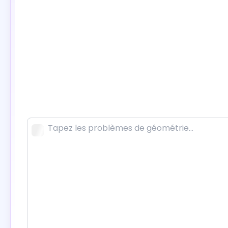
Calculateur de fonction
AI Scholar
Générateur de citations AI
Résolveur de géométrie