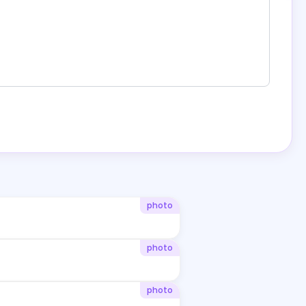
photo
photo
photo