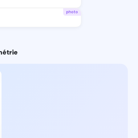
photo
métrie