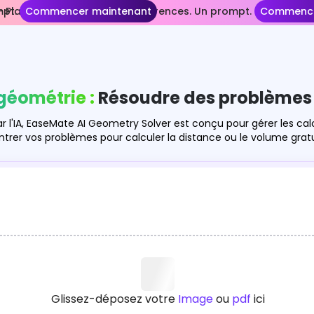
mpt.
Plans plus longs. Plus de références. Un prompt.
Commencer maintenant
Commence
géométrie :
Résoudre des problèmes
r l'IA, EaseMate AI Geometry Solver est conçu pour gérer les ca
d'entrer vos problèmes pour calculer la distance ou le volume gr
Glissez-déposez votre
Image
ou
pdf
ici