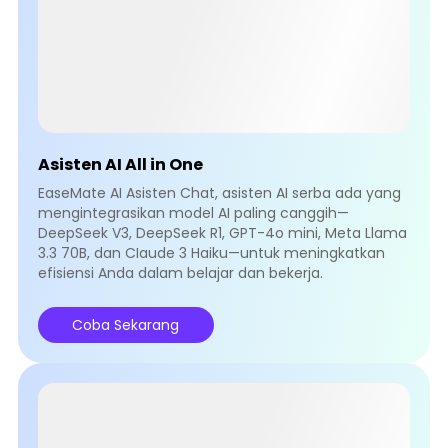
Asisten AI All in One
EaseMate AI Asisten Chat, asisten AI serba ada yang
mengintegrasikan model AI paling canggih—
DeepSeek V3, DeepSeek R1, GPT-4o mini, Meta Llama
3.3 70B, dan CIaude 3 Haiku—untuk meningkatkan
efisiensi Anda dalam belajar dan bekerja.
Coba Sekarang