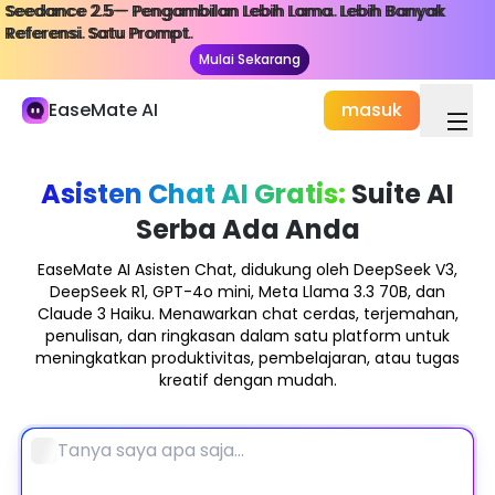
Seedance 2.5— Pengambilan Lebih Lama. Lebih Banyak
Seedance 2.5— Pengambilan Lebih Lama. Lebih Banyak
Perpustakaan Saya
Referensi. Satu Prompt.
Referensi. Satu Prompt.
Mulai Sekarang
Mulai Sekarang
Studi dan Bekerja
EaseMate AI
masuk
Obrolan AI
ChatPDF
Asisten Chat AI Gratis:
Suite AI
Studi & Penelitian AI
Serba Ada Anda
Penulis AI
EaseMate AI Asisten Chat, didukung oleh DeepSeek V3,
AI Dokumen
DeepSeek R1, GPT-4o mini, Meta Llama 3.3 70B, dan
Claude 3 Haiku. Menawarkan chat cerdas, terjemahan,
AI Agen
penulisan, dan ringkasan dalam satu platform untuk
Baru
meningkatkan produktivitas, pembelajaran, atau tugas
kreatif dengan mudah.
Kreasi
Jelajahi
AI Video