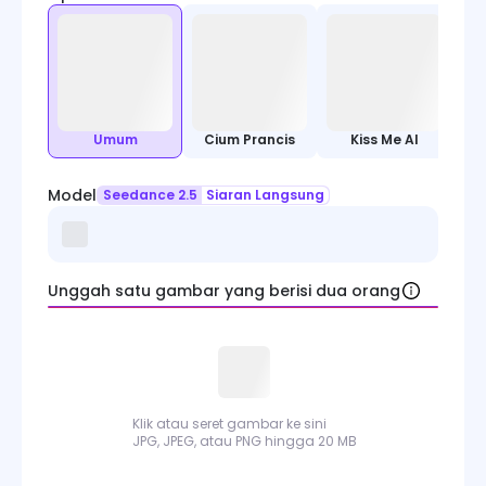
Labubu AI Generator Video
Pembuat Video Natal
AI Generator Video Helikopter Pribadi
Umum
Cium Prancis
Kiss Me AI
Alat Video
Model
Seedance 2.5
Siaran Langsung
Model Video
Unggah satu gambar yang berisi dua orang
Klik atau seret gambar ke sini
JPG, JPEG, atau PNG hingga 20 MB