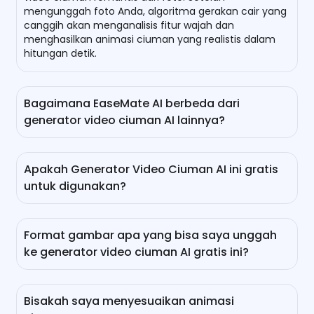
mengunggah foto Anda, algoritma gerakan cair yang
canggih akan menganalisis fitur wajah dan
menghasilkan animasi ciuman yang realistis dalam
hitungan detik.
Bagaimana EaseMate AI berbeda dari
generator video ciuman AI lainnya?
Tidak seperti generator video ciuman AI lainnya,
EaseMate AI tidak hanya mendukung mengubah foto
Apakah Generator Video Ciuman AI ini gratis
Anda menjadi video ciuman AI yang romantis, tetapi
untuk digunakan?
juga memungkinkan Anda untuk membuat video
ciuman AI dari kata-kata sederhana. Selain itu, Anda
Ya, itu gratis! Setelah Anda masuk, Anda akan
juga dapat menyesuaikan animasi ciuman yang
menerima 30 kredit gratis setiap hari, yang
penuh perasaan dengan AI. Cukup ketikkan adegan
Format gambar apa yang bisa saya unggah
memungkinkan Anda untuk membuat 2 video
ciuman dan efek yang Anda inginkan, seperti ciuman
ke generator video ciuman AI gratis ini?
ciuman dengan AI.
di bawah matahari terbenam, lampu kota, hujan,
kembang api, cahaya bulan, atau pohon Natal.
EaseMate AI mendukung pengunggahan gambar
dalam format JPG, JPEG, dan PNG. Sangat disarankan
Bisakah saya menyesuaikan animasi
untuk memilih gambar yang jelas yang dapat