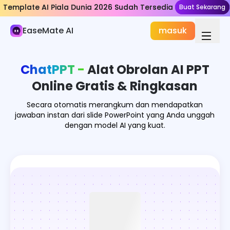
Template AI Piala Dunia 2026 Sudah Tersedia
Template AI Piala Dunia 2026 Sudah Tersedia
Buat Sekarang
Buat Sekarang
AI Dokumen
EaseMate AI
masuk
Dokumen Obrolan
Chat PPT
ChatPPT -
Alat Obrolan AI PPT
Pengecek Resume
Online Gratis & Ringkasan
AI Penggali Dokumen
Secara otomatis merangkum dan mendapatkan
jawaban instan dari slide PowerPoint yang Anda unggah
Pemindai Resi & Faktur AI
dengan model AI yang kuat.
Nano Banana Slides