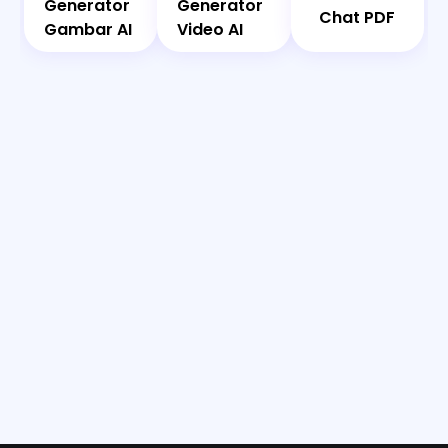
Generator
Generator
Chat PDF
Gambar
Video AI
Gambar AI
Video AI
AI