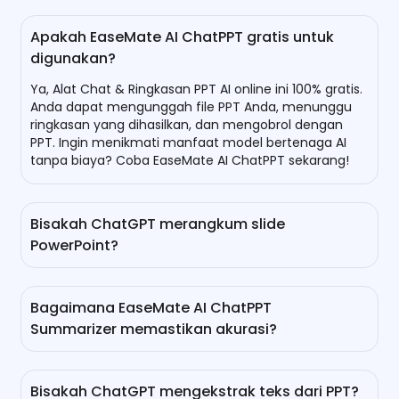
Apakah EaseMate AI ChatPPT gratis untuk
digunakan?
Ya, Alat Chat & Ringkasan PPT AI online ini 100% gratis.
Anda dapat mengunggah file PPT Anda, menunggu
ringkasan yang dihasilkan, dan mengobrol dengan
PPT. Ingin menikmati manfaat model bertenaga AI
tanpa biaya? Coba EaseMate AI ChatPPT sekarang!
Bisakah ChatGPT merangkum slide
PowerPoint?
Jawabannya adalah YA. Platform kami yang didukung
oleh ChatGPT-4o-mini secara default dan model AI
Bagaimana EaseMate AI ChatPPT
populer lainnya seperti DeepSeek V3 dapat secara
Summarizer memastikan akurasi?
otomatis menghasilkan ringkasan PPT berkualitas
tinggi untuk pengguna kantor. Anda hanya perlu
Dengan bantuan ChatGPT-4o-mini, Claude 3 Haiku,
mengunggah file PowerPoint Anda yang panjang ke
Deepseek R1, Deepseek V3, Meta Llama 3.3 70B, dan
EaseMate AI ChatPPT dan menunggu dengan sabar.
Bisakah ChatGPT mengekstrak teks dari PPT?
Gamma 3.0, EaseMate AI ChatPPT dapat secara