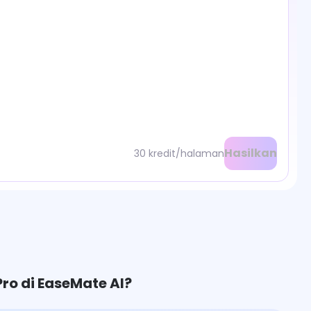
Hasilkan
30 kredit/halaman
o di EaseMate AI?