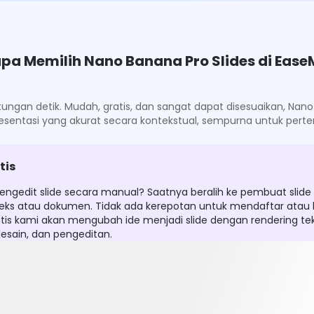
a Memilih Nano Banana Pro Slides di Ease
tungan detik. Mudah, gratis, dan sangat dapat disesuaikan, N
resentasi yang akurat secara kontekstual, sempurna untuk pert
tis
dit slide secara manual? Saatnya beralih ke pembuat slide N
ri teks atau dokumen. Tidak ada kerepotan untuk mendaftar at
is kami akan mengubah ide menjadi slide dengan rendering tek
sain, dan pengeditan.