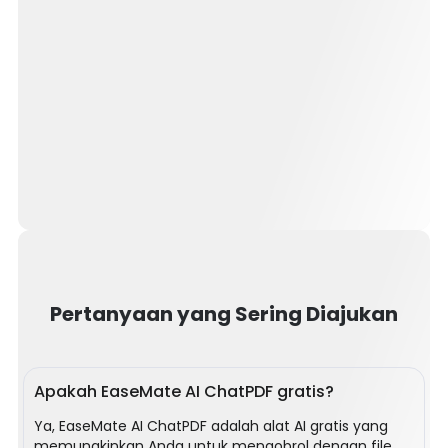
membandingkan
metodologi,
dan
menerjemahkan
studi
global
menjadi
wawasan
yang
jelas
dan
dapat
ditindaklanjuti
Siswa
secara
&
instan.
Pendidik
Pertanyaan yang Sering Diajukan
Ubah
buku
teks
tipis
menjadi
Apakah EaseMate AI ChatPDF gratis?
catatan
yang
Ya, EaseMate AI ChatPDF adalah alat AI gratis yang
disederhanakan,
memungkinkan Anda untuk mengobrol dengan file