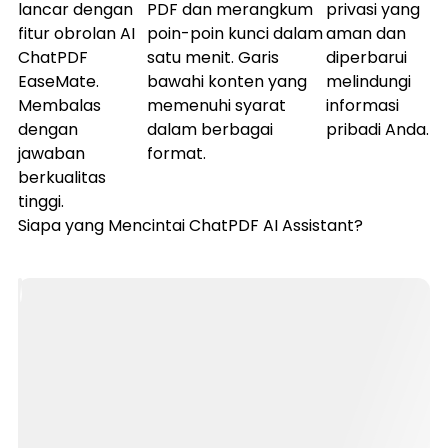
lancar dengan
PDF dan merangkum
privasi yang
fitur obrolan AI
poin-poin kunci dalam
aman dan
ChatPDF
satu menit. Garis
diperbarui
EaseMate.
bawahi konten yang
melindungi
Membalas
memenuhi syarat
informasi
dengan
dalam berbagai
pribadi Anda.
jawaban
format.
berkualitas
tinggi.
Siapa yang Mencintai ChatPDF AI Assistant?
Peneliti
&
Akademisi
Untuk
merangkum
beberapa
makalah
penelitian,