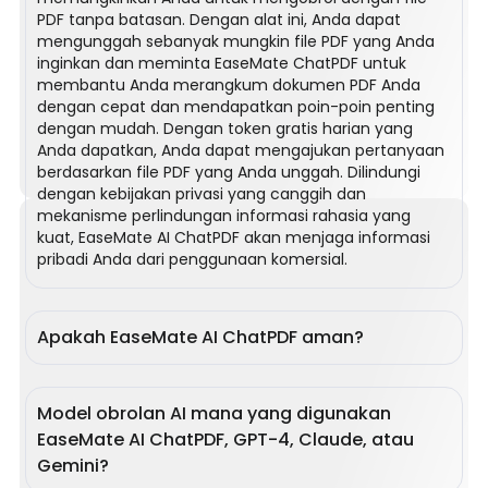
kuis,
PDF tanpa batasan. Dengan alat ini, Anda dapat
dan
mengunggah sebanyak mungkin file PDF yang Anda
penjelasan
inginkan dan meminta EaseMate ChatPDF untuk
yang
membantu Anda merangkum dokumen PDF Anda
dapat
dengan cepat dan mendapatkan poin-poin penting
dipahami
dengan mudah. Dengan token gratis harian yang
untuk
Anda dapatkan, Anda dapat mengajukan pertanyaan
membuat
berdasarkan file PDF yang Anda unggah. Dilindungi
belajar
dengan kebijakan privasi yang canggih dan
dan
Pengacara
mekanisme perlindungan informasi rahasia yang
mengajar
kuat, EaseMate AI ChatPDF akan menjaga informasi
&
lebih
pribadi Anda dari penggunaan komersial.
cepat
Analis
dan
Pecahkan
Hukum
lebih
kontrak
cerdas.
kompleks
Apakah EaseMate AI ChatPDF aman?
dengan
mengekstrak
Tentu saja. EaseMate ChatPDF diterapkan pada
klausul
tingkat tertinggi dari algoritma keamanan. Sistem
kunci,
Model obrolan AI mana yang digunakan
penyimpanan cloud dengan aman melindungi
menyederhanakan
EaseMate AI ChatPDF, GPT-4, Claude, atau
konten dan privasi dokumen Anda. Tanpa izin, sistem
jargon
ini akan memblokir akses atau kunjungan yang tidak
Gemini?
hukum,
sah. Dokumen, pertanyaan, dan pertanyaan Anda