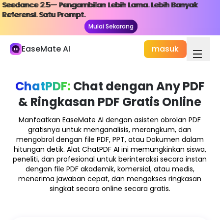
Seedance 2.5— Pengambilan Lebih Lama. Lebih Banyak
Seedance 2.5— Pengambilan Lebih Lama. Lebih Banyak
Perpustakaan Saya
Referensi. Satu Prompt.
Referensi. Satu Prompt.
Mulai Sekarang
Mulai Sekarang
Studi dan Bekerja
EaseMate AI
masuk
Obrolan AI
ChatPDF
ChatPDF:
Chat dengan Any PDF
Studi & Penelitian AI
& Ringkasan PDF Gratis Online
Penulis AI
Manfaatkan EaseMate AI dengan asisten obrolan PDF
AI Dokumen
gratisnya untuk menganalisis, merangkum, dan
mengobrol dengan file PDF, PPT, atau Dokumen dalam
AI Agen
hitungan detik. Alat ChatPDF AI ini memungkinkan siswa,
Baru
peneliti, dan profesional untuk berinteraksi secara instan
dengan file PDF akademik, komersial, atau medis,
Kreasi
menerima jawaban cepat, dan mengakses ringkasan
Jelajahi
singkat secara online secara gratis.
AI Video